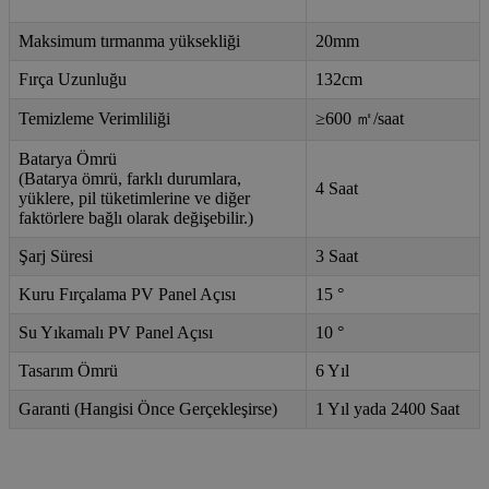
Maksimum tırmanma yüksekliği
20mm
Fırça Uzunluğu
132cm
Temizleme Verimliliği
≥600 ㎡/saat
Batarya Ömrü
(Batarya ömrü, farklı durumlara,
4 Saat
yüklere, pil tüketimlerine ve diğer
faktörlere bağlı olarak değişebilir.)
Şarj Süresi
3 Saat
Kuru Fırçalama PV Panel Açısı
15 °
Su Yıkamalı PV Panel Açısı
10 °
Tasarım Ömrü
6 Yıl
Garanti (Hangisi Önce Gerçekleşirse)
1 Yıl yada 2400 Saat