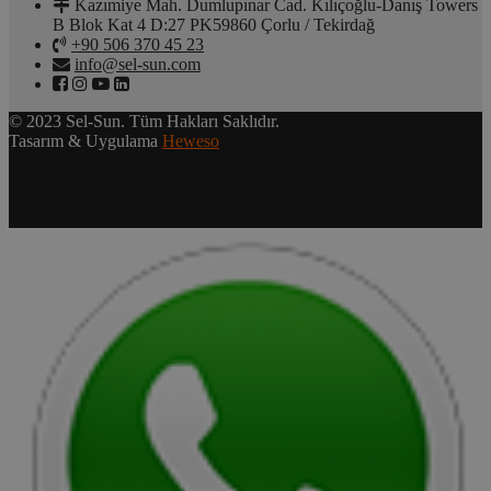
Kazımiye Mah. Dumlupınar Cad. Kılıçoğlu-Danış Towers
B Blok Kat 4 D:27 PK59860 Çorlu / Tekirdağ
+90 506 370 45 23
info@sel-sun.com
© 2023 Sel-Sun. Tüm Hakları Saklıdır.
Tasarım & Uygulama
Heweso