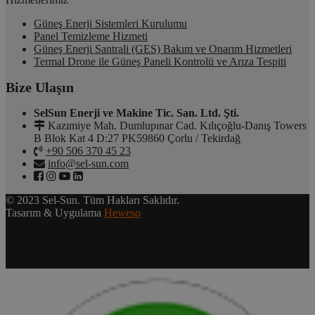
Güneş Enerji Sistemleri Kurulumu
Panel Temizleme Hizmeti
Güneş Enerji Santrali (GES) Bakım ve Onarım Hizmetleri
Termal Drone ile Güneş Paneli Kontrolü ve Arıza Tespiti
Bize Ulaşın
SelSun Enerji ve Makine Tic. San. Ltd. Şti.
Kazımiye Mah. Dumlupınar Cad. Kılıçoğlu-Danış Towers
B Blok Kat 4 D:27 PK59860 Çorlu / Tekirdağ
+90 506 370 45 23
info@sel-sun.com
© 2023 Sel-Sun. Tüm Hakları Saklıdır.
Tasarım & Uygulama
Heweso