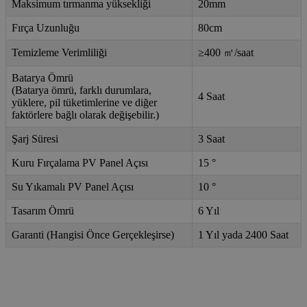
Maksimum tırmanma yüksekliği
20mm
Fırça Uzunluğu
80cm
Temizleme Verimliliği
≥400 ㎡/saat
Batarya Ömrü
(Batarya ömrü, farklı durumlara,
4 Saat
yüklere, pil tüketimlerine ve diğer
faktörlere bağlı olarak değişebilir.)
Şarj Süresi
3 Saat
Kuru Fırçalama PV Panel Açısı
15 °
Su Yıkamalı PV Panel Açısı
10 °
Tasarım Ömrü
6 Yıl
Garanti (Hangisi Önce Gerçekleşirse)
1 Yıl yada 2400 Saat