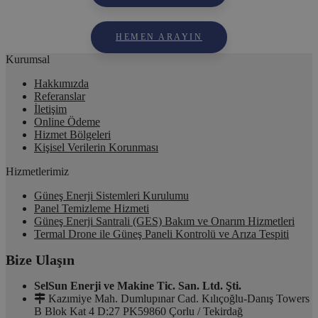
HEMEN ARAYIN
Kurumsal
Hakkımızda
Referanslar
İletişim
Online Ödeme
Hizmet Bölgeleri
Kişisel Verilerin Korunması
Hizmetlerimiz
Güneş Enerji Sistemleri Kurulumu
Panel Temizleme Hizmeti
Güneş Enerji Santrali (GES) Bakım ve Onarım Hizmetleri
Termal Drone ile Güneş Paneli Kontrolü ve Arıza Tespiti
Bize Ulaşın
SelSun Enerji ve Makine Tic. San. Ltd. Şti.
Kazımiye Mah. Dumlupınar Cad. Kılıçoğlu-Danış Towers
B Blok Kat 4 D:27 PK59860 Çorlu / Tekirdağ