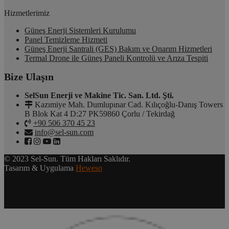
Hizmetlerimiz
Güneş Enerji Sistemleri Kurulumu
Panel Temizleme Hizmeti
Güneş Enerji Santrali (GES) Bakım ve Onarım Hizmetleri
Termal Drone ile Güneş Paneli Kontrolü ve Arıza Tespiti
Bize Ulaşın
SelSun Enerji ve Makine Tic. San. Ltd. Şti.
Kazımiye Mah. Dumlupınar Cad. Kılıçoğlu-Danış Towers
B Blok Kat 4 D:27 PK59860 Çorlu / Tekirdağ
+90 506 370 45 23
info@sel-sun.com
© 2023 Sel-Sun. Tüm Hakları Saklıdır.
Tasarım & Uygulama
Heweso