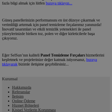
fazla bilgi almak için lütfen
buraya tıklayın...
Güneş panellerinizin performansını en üst düzeye çıkarmak ve
verimliliği artırmak için panel temizleme fırçalarımız yanınızda!
İnovatif tasarımları ve etkili temizlik yetenekleri ile panel
yüzeylerinizde biriken toz, polen ve diğer kirleticilerle başa
çıkıyoruz.
Eğer SelSun’nın kaliteli
Panel Temizleme Fırçaları
hizmetlerini
keşfetmek ve projelerinize değer katmak istiyorsanız,
buraya
tıklayarak
bizimle iletişime geçebilirsiniz...
Kurumsal
Hakkımızda
Referanslar
İletişim
Online Ödeme
Hizmet Bölgeleri
Kişisel Verilerin Korunması