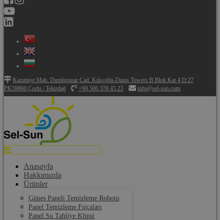
Kazımiye Mah. Dumlupınar Cad. Kılıçoğlu-Danış Towers B Blok Kat 4 D:27
PK59860 Çorlu / Tekirdağ
+90 506 370 45 23
info@sel-sun.com
Anasayfa
Hakkımızda
Ürünler
Güneş Paneli Temizleme Robotu
Panel Temizleme Fırçaları
Panel Su Tahliye Klipsi