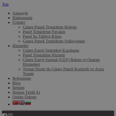
Top
Anasayfa
Hakkımızda
Ürünler
Güneş Paneli Temizleme Robotu
Panel Temizleme Fırçaları
Panel Su Tahliye Klipsi
Güneş Paneli Temizleme Solüsyonları
Hizmetler
Güneş Enerji Sistemleri Kurulumu
Panel Temizleme Hizmeti
Güneş Enerji Santrali (GES) Bakım ve Onarım
Hizmetleri
Termal Drone ile Güneş Paneli Kontrolü ve Arıza
Tespiti
Referanslar
Blog
İletişim
Hemen Teklif Al
Online Ödeme