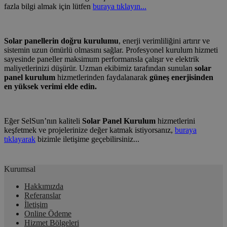
fazla bilgi almak için lütfen
buraya tıklayın...
Solar panellerin doğru kurulumu
, enerji verimliliğini artırır ve
sistemin uzun ömürlü olmasını sağlar. Profesyonel kurulum hizmeti
sayesinde paneller maksimum performansla çalışır ve elektrik
maliyetlerinizi düşürür. Uzman ekibimiz tarafından sunulan
solar
panel kurulum
hizmetlerinden faydalanarak
güneş enerjisinden
en yüksek verimi elde edin.
Eğer SelSun’nın kaliteli
Solar Panel Kurulum
hizmetlerini
keşfetmek ve projelerinize değer katmak istiyorsanız,
buraya
tıklayarak
bizimle iletişime geçebilirsiniz...
Kurumsal
Hakkımızda
Referanslar
İletişim
Online Ödeme
Hizmet Bölgeleri