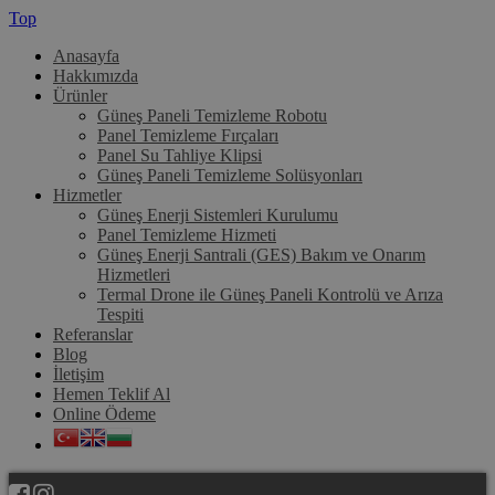
Top
Anasayfa
Hakkımızda
Ürünler
Güneş Paneli Temizleme Robotu
Panel Temizleme Fırçaları
Panel Su Tahliye Klipsi
Güneş Paneli Temizleme Solüsyonları
Hizmetler
Güneş Enerji Sistemleri Kurulumu
Panel Temizleme Hizmeti
Güneş Enerji Santrali (GES) Bakım ve Onarım
Hizmetleri
Termal Drone ile Güneş Paneli Kontrolü ve Arıza
Tespiti
Referanslar
Blog
İletişim
Hemen Teklif Al
Online Ödeme