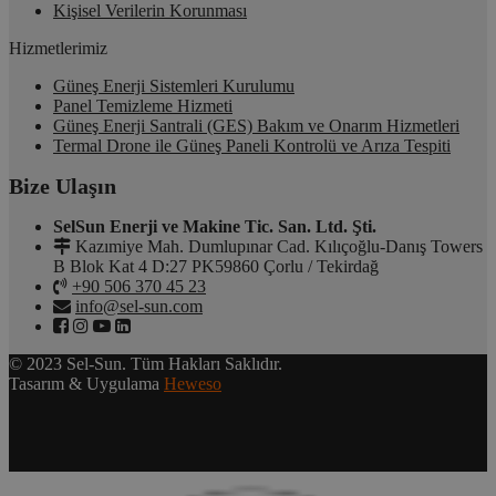
Kişisel Verilerin Korunması
Hizmetlerimiz
Güneş Enerji Sistemleri Kurulumu
Panel Temizleme Hizmeti
Güneş Enerji Santrali (GES) Bakım ve Onarım Hizmetleri
Termal Drone ile Güneş Paneli Kontrolü ve Arıza Tespiti
Bize Ulaşın
SelSun Enerji ve Makine Tic. San. Ltd. Şti.
Kazımiye Mah. Dumlupınar Cad. Kılıçoğlu-Danış Towers
B Blok Kat 4 D:27 PK59860 Çorlu / Tekirdağ
+90 506 370 45 23
info@sel-sun.com
© 2023 Sel-Sun. Tüm Hakları Saklıdır.
Tasarım & Uygulama
Heweso