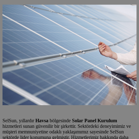
SelSun, yıllardır
Havsa
bölgesinde
Solar Panel Kurulum
hizmetleri sunan güvenilir bir şirkettir. Sektördeki deneyimimiz ve
müşteri memnuniyetine odaklı yaklaşımımız sayesinde SelSun
sektörde lider konumuna gelmiştir. Hizmetlerimiz hakkında daha