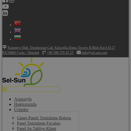
Kazımiye Mah. Dumlupınar Cad. Kılıçoğlu-Danış Towers B Blok Kat 4 D:27
PK59860 Çorlu / Tekirdağ
+90 506 370 45 23
info@sel-sun.com
Anasayfa
Hakkımızda
Ürünler
Güneş Paneli Temizleme Robotu
Panel Temizleme Fırçaları
Panel Su Tahliye Klipsi