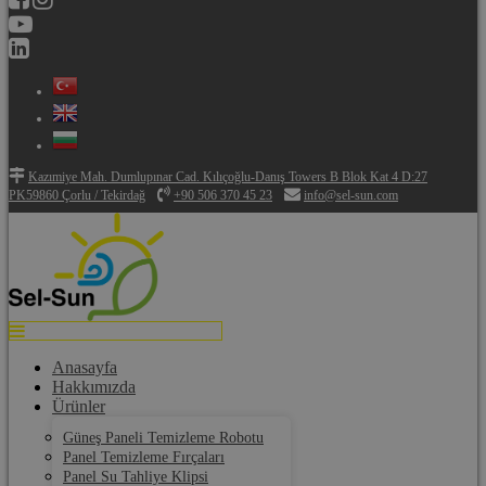
Kazımiye Mah. Dumlupınar Cad. Kılıçoğlu-Danış Towers B Blok Kat 4 D:27
PK59860 Çorlu / Tekirdağ
+90 506 370 45 23
info@sel-sun.com
Anasayfa
Hakkımızda
Ürünler
Güneş Paneli Temizleme Robotu
Panel Temizleme Fırçaları
Panel Su Tahliye Klipsi