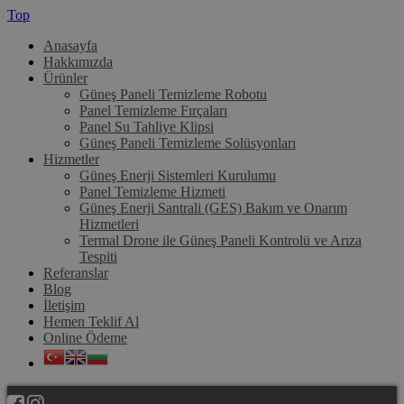
Top
Anasayfa
Hakkımızda
Ürünler
Güneş Paneli Temizleme Robotu
Panel Temizleme Fırçaları
Panel Su Tahliye Klipsi
Güneş Paneli Temizleme Solüsyonları
Hizmetler
Güneş Enerji Sistemleri Kurulumu
Panel Temizleme Hizmeti
Güneş Enerji Santrali (GES) Bakım ve Onarım
Hizmetleri
Termal Drone ile Güneş Paneli Kontrolü ve Arıza
Tespiti
Referanslar
Blog
İletişim
Hemen Teklif Al
Online Ödeme