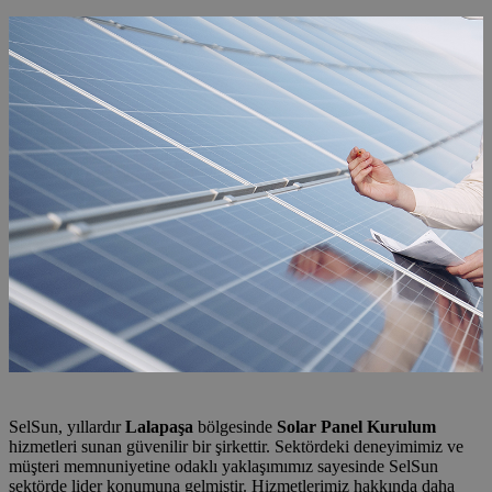
SelSun, yıllardır
Lalapaşa
bölgesinde
Solar Panel Kurulum
hizmetleri sunan güvenilir bir şirkettir. Sektördeki deneyimimiz ve
müşteri memnuniyetine odaklı yaklaşımımız sayesinde SelSun
sektörde lider konumuna gelmiştir. Hizmetlerimiz hakkında daha