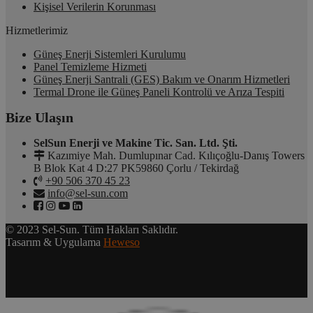
Kişisel Verilerin Korunması
Hizmetlerimiz
Güneş Enerji Sistemleri Kurulumu
Panel Temizleme Hizmeti
Güneş Enerji Santrali (GES) Bakım ve Onarım Hizmetleri
Termal Drone ile Güneş Paneli Kontrolü ve Arıza Tespiti
Bize Ulaşın
SelSun Enerji ve Makine Tic. San. Ltd. Şti.
Kazımiye Mah. Dumlupınar Cad. Kılıçoğlu-Danış Towers
B Blok Kat 4 D:27 PK59860 Çorlu / Tekirdağ
+90 506 370 45 23
info@sel-sun.com
© 2023 Sel-Sun. Tüm Hakları Saklıdır.
Tasarım & Uygulama
Heweso