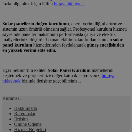
fazla bilgi almak için lütfen
buraya tıklayın...
Solar panellerin doğru kurulumu
, enerji verimliliğini artırır ve
sistemin uzun ömürlü olmasını sağlar. Profesyonel kurulum hizmeti
sayesinde paneller maksimum performansla çalışır ve elektrik
maliyetlerinizi düşürür. Uzman ekibimiz tarafından sunulan
solar
panel kurulum
hizmetlerinden faydalanarak
güneş enerjisinden
en yüksek verimi elde edin.
Eğer SelSun’nın kaliteli
Solar Panel Kurulum
hizmetlerini
keşfetmek ve projelerinize değer katmak istiyorsanız,
buraya
tıklayarak
bizimle iletişime geçebilirsiniz...
Kurumsal
Hakkımızda
Referanslar
İletişim
Online Ödeme
Hizmet Bölgeleri