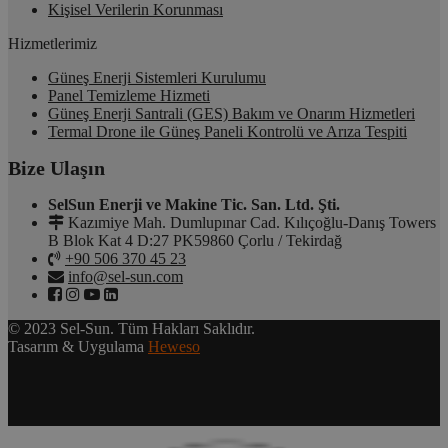
Kişisel Verilerin Korunması
Hizmetlerimiz
Güneş Enerji Sistemleri Kurulumu
Panel Temizleme Hizmeti
Güneş Enerji Santrali (GES) Bakım ve Onarım Hizmetleri
Termal Drone ile Güneş Paneli Kontrolü ve Arıza Tespiti
Bize Ulaşın
SelSun Enerji ve Makine Tic. San. Ltd. Şti.
Kazımiye Mah. Dumlupınar Cad. Kılıçoğlu-Danış Towers
B Blok Kat 4 D:27 PK59860 Çorlu / Tekirdağ
+90 506 370 45 23
info@sel-sun.com
© 2023 Sel-Sun. Tüm Hakları Saklıdır.
Tasarım & Uygulama
Heweso