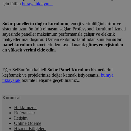
için lütfen
buraya tıklayın...
Solar panellerin doğru kurulumu
, enerji verimliliğini artırır ve
sistemin uzun ömürlü olmasını sağlar. Profesyonel kurulum hizmeti
sayesinde paneller maksimum performansla çalışır ve elektrik
maliyetlerinizi düşürür. Uzman ekibimiz tarafından sunulan
solar
panel kurulum
hizmetlerinden faydalanarak
güneş enerjisinden
en yüksek verimi elde edin.
Eğer SelSun’nın kaliteli
Solar Panel Kurulum
hizmetlerini
keşfetmek ve projelerinize değer katmak istiyorsanız,
buraya
tıklayarak
bizimle iletişime geçebilirsiniz...
Kurumsal
Hakkımızda
Referanslar
İletişim
Online Ödeme
Hizmet Bölgeleri