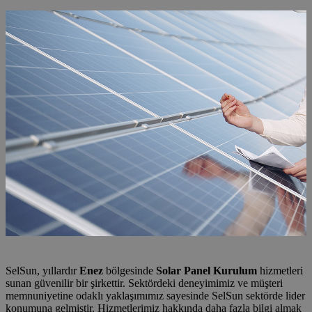
SelSun, yıllardır
Enez
bölgesinde
Solar Panel Kurulum
hizmetleri
sunan güvenilir bir şirkettir. Sektördeki deneyimimiz ve müşteri
memnuniyetine odaklı yaklaşımımız sayesinde SelSun sektörde lider
konumuna gelmiştir. Hizmetlerimiz hakkında daha fazla bilgi almak