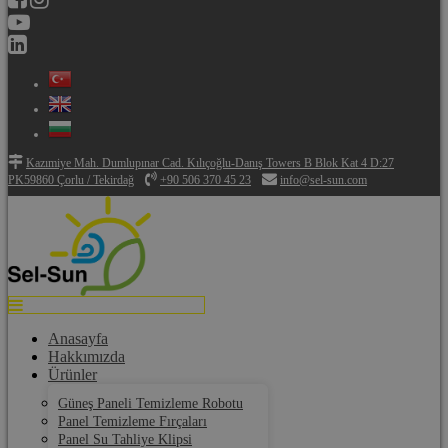
Kazımiye Mah. Dumlupınar Cad. Kılıçoğlu-Danış Towers B Blok Kat 4 D:27
PK59860 Çorlu / Tekirdağ
+90 506 370 45 23
info@sel-sun.com
Anasayfa
Hakkımızda
Ürünler
Güneş Paneli Temizleme Robotu
Panel Temizleme Fırçaları
Panel Su Tahliye Klipsi