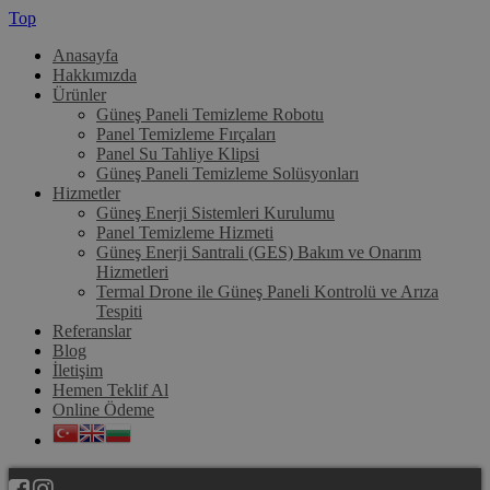
Top
Anasayfa
Hakkımızda
Ürünler
Güneş Paneli Temizleme Robotu
Panel Temizleme Fırçaları
Panel Su Tahliye Klipsi
Güneş Paneli Temizleme Solüsyonları
Hizmetler
Güneş Enerji Sistemleri Kurulumu
Panel Temizleme Hizmeti
Güneş Enerji Santrali (GES) Bakım ve Onarım
Hizmetleri
Termal Drone ile Güneş Paneli Kontrolü ve Arıza
Tespiti
Referanslar
Blog
İletişim
Hemen Teklif Al
Online Ödeme