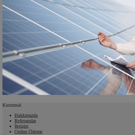
Kurumsal
Hakkımızda
Referanslar
İletişim
Online Ödeme