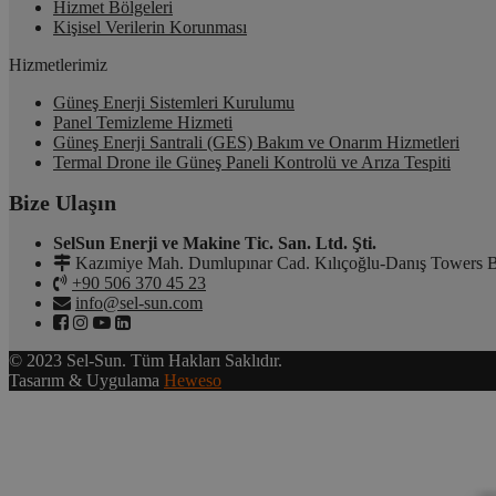
Hizmet Bölgeleri
Kişisel Verilerin Korunması
Hizmetlerimiz
Güneş Enerji Sistemleri Kurulumu
Panel Temizleme Hizmeti
Güneş Enerji Santrali (GES) Bakım ve Onarım Hizmetleri
Termal Drone ile Güneş Paneli Kontrolü ve Arıza Tespiti
Bize Ulaşın
SelSun Enerji ve Makine Tic. San. Ltd. Şti.
Kazımiye Mah. Dumlupınar Cad. Kılıçoğlu-Danış Towers B
+90 506 370 45 23
info@sel-sun.com
© 2023 Sel-Sun. Tüm Hakları Saklıdır.
Tasarım & Uygulama
Heweso