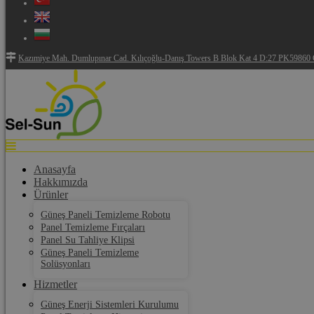
Kazımiye Mah. Dumlupınar Cad. Kılıçoğlu-Danış Towers B Blok Kat 4 D:27 PK59860 Ç
Anasayfa
Hakkımızda
Ürünler
Güneş Paneli Temizleme Robotu
Panel Temizleme Fırçaları
Panel Su Tahliye Klipsi
Güneş Paneli Temizleme
Solüsyonları
Hizmetler
Güneş Enerji Sistemleri Kurulumu