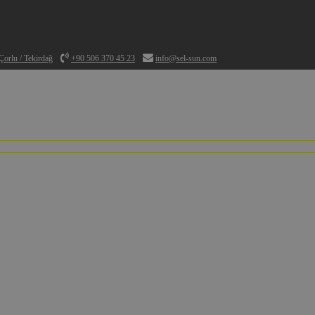
orlu / Tekirdağ
+90 506 370 45 23
info@sel-sun.com