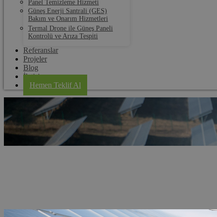
Panel Temizleme Hizmeti
Güneş Enerji Santrali (GES)
Bakım ve Onarım Hizmetleri
Termal Drone ile Güneş Paneli
Kontrolü ve Arıza Tespiti
Referanslar
Projeler
Blog
İletişim
Hemen Teklif Al
Ordu Solar Panel Kurulum
Anasayfa
Hizmet Bölgeleri