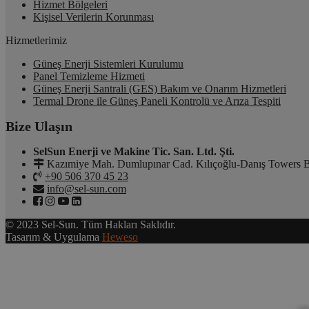
Hizmet Bölgeleri
Kişisel Verilerin Korunması
Hizmetlerimiz
Güneş Enerji Sistemleri Kurulumu
Panel Temizleme Hizmeti
Güneş Enerji Santrali (GES) Bakım ve Onarım Hizmetleri
Termal Drone ile Güneş Paneli Kontrolü ve Arıza Tespiti
Bize Ulaşın
SelSun Enerji ve Makine Tic. San. Ltd. Şti.
Kazımiye Mah. Dumlupınar Cad. Kılıçoğlu-Danış Towers B
+90 506 370 45 23
info@sel-sun.com
© 2023 Sel-Sun. Tüm Hakları Saklıdır.
Tasarım & Uygulama
Heweso