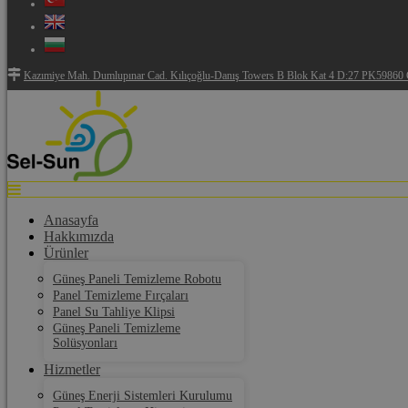
Kazımiye Mah. Dumlupınar Cad. Kılıçoğlu-Danış Towers B Blok Kat 4 D:27 PK59860 Ç
Anasayfa
Hakkımızda
Ürünler
Güneş Paneli Temizleme Robotu
Panel Temizleme Fırçaları
Panel Su Tahliye Klipsi
Güneş Paneli Temizleme
Solüsyonları
Hizmetler
Güneş Enerji Sistemleri Kurulumu