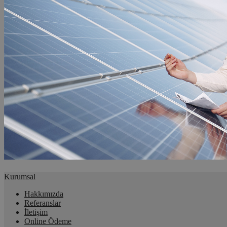
Kurumsal
Hakkımızda
Referanslar
İletişim
Online Ödeme