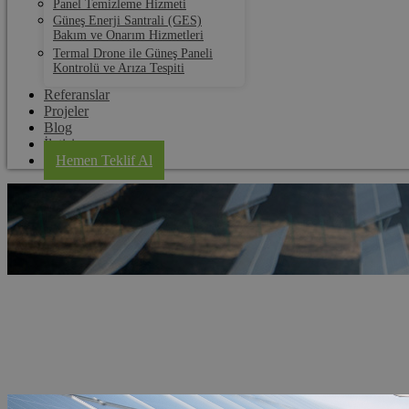
Panel Temizleme Hizmeti
Güneş Enerji Santrali (GES)
Bakım ve Onarım Hizmetleri
Termal Drone ile Güneş Paneli
Kontrolü ve Arıza Tespiti
Referanslar
Projeler
Blog
İletişim
Hemen Teklif Al
Karabük Solar Panel Kurulum
Anasayfa
Hizmet Bölgeleri