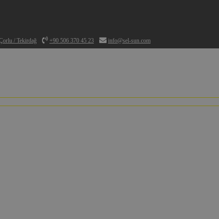
orlu / Tekirdağ
+90 506 370 45 23
info@sel-sun.com