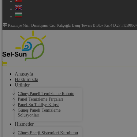
Kazımiye Mah. Dumlupınar Cad. Kılıçoğlu-Danış Towers B Blok Kat 4 D:27 PK59860 Ç
Anasayfa
Hakkımızda
Ürünler
Güneş Paneli Temizleme Robotu
Panel Temizleme Fırçaları
Panel Su Tahliye Klipsi
Güneş Paneli Temizleme
Solüsyonları
Hizmetler
Güneş Enerji Sistemleri Kurulumu