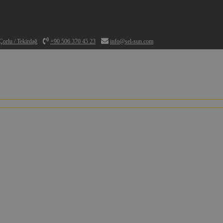
orlu / Tekirdağ
+90 506 370 45 23
info@sel-sun.com