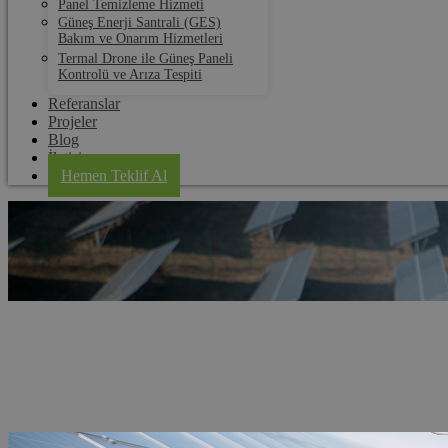
Panel Temizleme Hizmeti
Güneş Enerji Santrali (GES)
Bakım ve Onarım Hizmetleri
Termal Drone ile Güneş Paneli
Kontrolü ve Arıza Tespiti
Referanslar
Projeler
Blog
İletişim
Hemen Teklif Al
Adana Solar Panel Kurulum
Anasayfa
Hizmet Bölgeleri