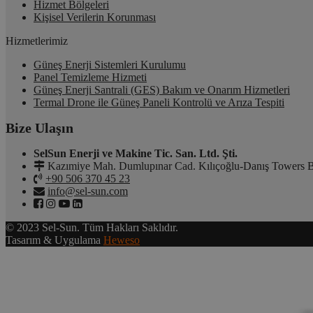
Hizmet Bölgeleri
Kişisel Verilerin Korunması
Hizmetlerimiz
Güneş Enerji Sistemleri Kurulumu
Panel Temizleme Hizmeti
Güneş Enerji Santrali (GES) Bakım ve Onarım Hizmetleri
Termal Drone ile Güneş Paneli Kontrolü ve Arıza Tespiti
Bize Ulaşın
SelSun Enerji ve Makine Tic. San. Ltd. Şti.
Kazımiye Mah. Dumlupınar Cad. Kılıçoğlu-Danış Towers B
+90 506 370 45 23
info@sel-sun.com
© 2023 Sel-Sun. Tüm Hakları Saklıdır.
Tasarım & Uygulama
Heweso