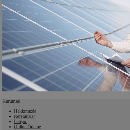
Kurumsal
Hakkımızda
Referanslar
İletişim
Online Ödeme