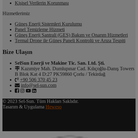
Kişisel Verilerin Korunması
Hizmetlerimiz
Güneş Enerji Sistemleri Kurulumu
Panel Temizleme Hizmeti
Güneş Enerji Santrali (GES) Bakım ve Onarım Hizmetleri
Termal Drone ile Güneş Paneli Kontrolü ve Arıza Tespiti
Bize Ulaşın
SelSun Enerji ve Makine Tic. San. Ltd. Şti.
Kazımiye Mah. Dumlupınar Cad. Kılıçoğlu-Danış Towers
B Blok Kat 4 D:27 PK59860 Çorlu / Tekirdağ
+90 506 370 45 23
info@sel-sun.com
© 2023 Sel-Sun. Tüm Hakları Saklıdır.
Tasarım & Uygulama
Heweso