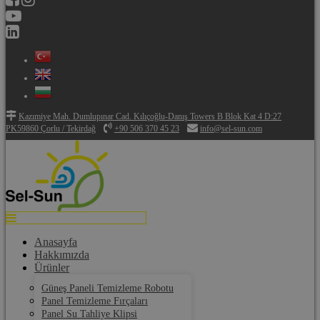
Kazımiye Mah. Dumlupınar Cad. Kılıçoğlu-Danış Towers B Blok Kat 4 D:27
PK59860 Çorlu / Tekirdağ
+90 506 370 45 23
info@sel-sun.com
Anasayfa
Hakkımızda
Ürünler
Güneş Paneli Temizleme Robotu
Panel Temizleme Fırçaları
Panel Su Tahliye Klipsi