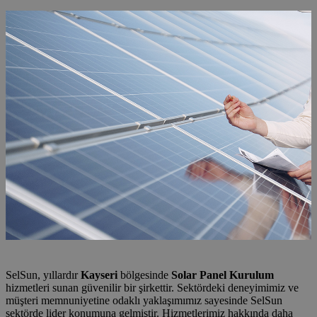
SelSun, yıllardır
Kayseri
bölgesinde
Solar Panel Kurulum
hizmetleri sunan güvenilir bir şirkettir. Sektördeki deneyimimiz ve
müşteri memnuniyetine odaklı yaklaşımımız sayesinde SelSun
sektörde lider konumuna gelmiştir. Hizmetlerimiz hakkında daha