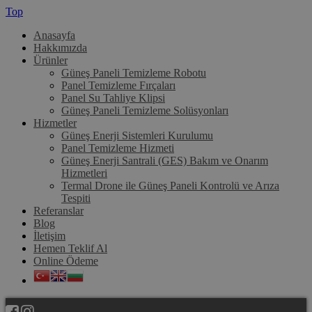
Top
Anasayfa
Hakkımızda
Ürünler
Güneş Paneli Temizleme Robotu
Panel Temizleme Fırçaları
Panel Su Tahliye Klipsi
Güneş Paneli Temizleme Solüsyonları
Hizmetler
Güneş Enerji Sistemleri Kurulumu
Panel Temizleme Hizmeti
Güneş Enerji Santrali (GES) Bakım ve Onarım
Hizmetleri
Termal Drone ile Güneş Paneli Kontrolü ve Arıza
Tespiti
Referanslar
Blog
İletişim
Hemen Teklif Al
Online Ödeme