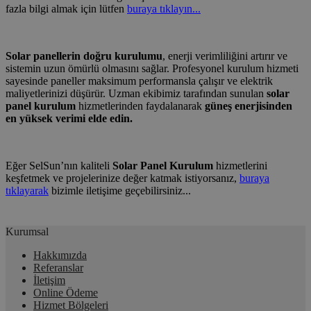
fazla bilgi almak için lütfen
buraya tıklayın...
Solar panellerin doğru kurulumu
, enerji verimliliğini artırır ve
sistemin uzun ömürlü olmasını sağlar. Profesyonel kurulum hizmeti
sayesinde paneller maksimum performansla çalışır ve elektrik
maliyetlerinizi düşürür. Uzman ekibimiz tarafından sunulan
solar
panel kurulum
hizmetlerinden faydalanarak
güneş enerjisinden
en yüksek verimi elde edin.
Eğer SelSun’nın kaliteli
Solar Panel Kurulum
hizmetlerini
keşfetmek ve projelerinize değer katmak istiyorsanız,
buraya
tıklayarak
bizimle iletişime geçebilirsiniz...
Kurumsal
Hakkımızda
Referanslar
İletişim
Online Ödeme
Hizmet Bölgeleri