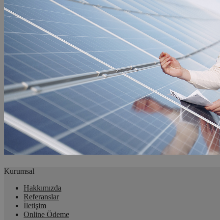
Kurumsal
Hakkımızda
Referanslar
İletişim
Online Ödeme