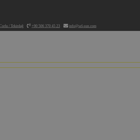
orlu / Tekirdağ
+90 506 370 45 23
info@sel-sun.com