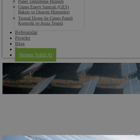
Panel Temizleme Hizmeti
Güneş Enerji Santrali (GES)
Bakım ve Onarım Hizmetleri
Termal Drone ile Güneş Paneli
Kontrolü ve Arıza Tespiti
Referanslar
Projeler
Blog
İletişim
Hemen Teklif Al
Aydın Solar Panel Kurulum
Anasayfa
Hizmet Bölgeleri