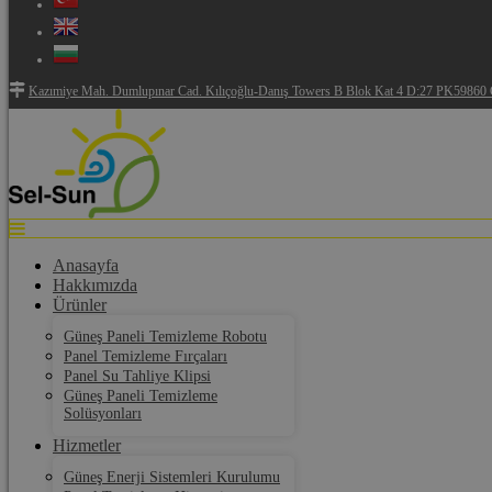
Kazımiye Mah. Dumlupınar Cad. Kılıçoğlu-Danış Towers B Blok Kat 4 D:27 PK59860 Ç
Anasayfa
Hakkımızda
Ürünler
Güneş Paneli Temizleme Robotu
Panel Temizleme Fırçaları
Panel Su Tahliye Klipsi
Güneş Paneli Temizleme
Solüsyonları
Hizmetler
Güneş Enerji Sistemleri Kurulumu