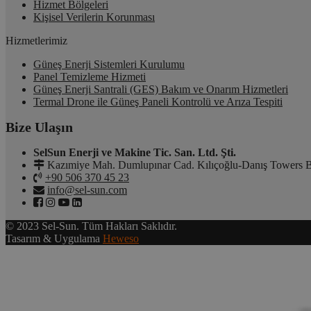
Hizmet Bölgeleri
Kişisel Verilerin Korunması
Hizmetlerimiz
Güneş Enerji Sistemleri Kurulumu
Panel Temizleme Hizmeti
Güneş Enerji Santrali (GES) Bakım ve Onarım Hizmetleri
Termal Drone ile Güneş Paneli Kontrolü ve Arıza Tespiti
Bize Ulaşın
SelSun Enerji ve Makine Tic. San. Ltd. Şti.
Kazımiye Mah. Dumlupınar Cad. Kılıçoğlu-Danış Towers B
+90 506 370 45 23
info@sel-sun.com
© 2023 Sel-Sun. Tüm Hakları Saklıdır.
Tasarım & Uygulama
Heweso