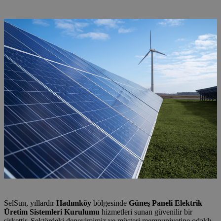
Sistemleri Kurulumu
SelSun, yıllardır
Hadımköy
bölgesinde
Güneş Paneli Elektrik
Üretim Sistemleri Kurulumu
hizmetleri sunan güvenilir bir
şirkettir. Sektördeki deneyimimiz ve müşteri memnuniyetine odaklı