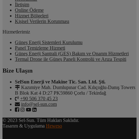
İletişim
Online Ödeme
Hizmet Bölgeleri
Kişisel Verilerin Korunması
Hizmetlerimiz
Güneş Enerji Sistemleri Kurulumu
Panel Temizleme Hizmeti
Güneş Enerji Santrali (GES) Bakım ve Onarım Hizmetleri
Termal Drone ile Güneş Paneli Kontrolü ve Arıza Tespiti
Bize Ulaşın
SelSun Enerji ve Makine Tic. San. Ltd. Şti.
Kazımiye Mah. Dumlupınar Cad. Kılıçoğlu-Danış Towers
B Blok Kat 4 D:27 PK59860 Çorlu / Tekirdağ
+90 506 370 45 23
info@sel-sun.com
© 2023 Sel-Sun. Tüm Hakları Saklıdır.
Tasarım & Uygulama
Heweso