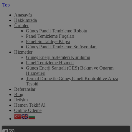
Top
Anasayfa
Hakkımızda
Ürünler
Güneş Paneli Temizleme Robotu
Panel Temizleme Fırçaları
Panel Su Tahliye Klipsi
Güneş Paneli Temizleme Solüsyonları
Hizmetler
Güneş Enerji Sistemleri Kurulumu
Panel Temizleme Hizmeti
Güneş Enerji Santrali (GES) Bakım ve Onarım
Hizmetleri
Termal Drone ile Güneş Paneli Kontrolü ve Arıza
Tespiti
Referanslar
Blog
İletişim
Hemen Teklif Al
Online Ödeme