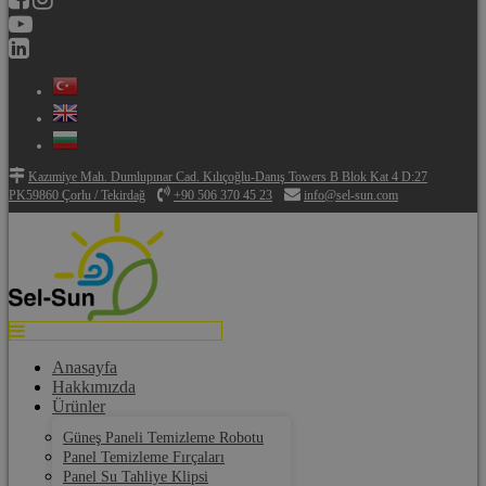
Kazımiye Mah. Dumlupınar Cad. Kılıçoğlu-Danış Towers B Blok Kat 4 D:27
PK59860 Çorlu / Tekirdağ
+90 506 370 45 23
info@sel-sun.com
Anasayfa
Hakkımızda
Ürünler
Güneş Paneli Temizleme Robotu
Panel Temizleme Fırçaları
Panel Su Tahliye Klipsi