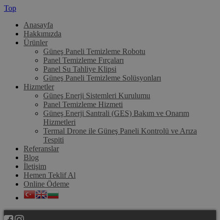
Top
Anasayfa
Hakkımızda
Ürünler
Güneş Paneli Temizleme Robotu
Panel Temizleme Fırçaları
Panel Su Tahliye Klipsi
Güneş Paneli Temizleme Solüsyonları
Hizmetler
Güneş Enerji Sistemleri Kurulumu
Panel Temizleme Hizmeti
Güneş Enerji Santrali (GES) Bakım ve Onarım
Hizmetleri
Termal Drone ile Güneş Paneli Kontrolü ve Arıza
Tespiti
Referanslar
Blog
İletişim
Hemen Teklif Al
Online Ödeme