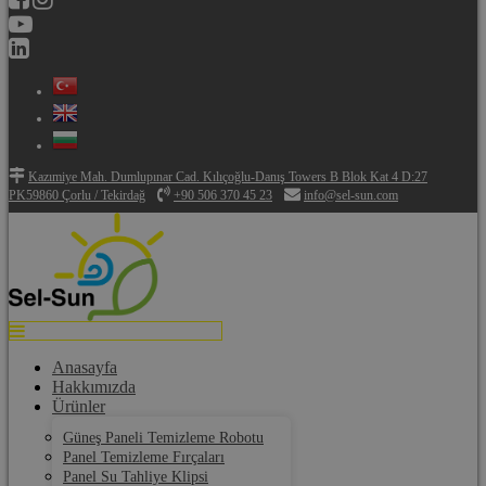
Kazımiye Mah. Dumlupınar Cad. Kılıçoğlu-Danış Towers B Blok Kat 4 D:27
PK59860 Çorlu / Tekirdağ
+90 506 370 45 23
info@sel-sun.com
Anasayfa
Hakkımızda
Ürünler
Güneş Paneli Temizleme Robotu
Panel Temizleme Fırçaları
Panel Su Tahliye Klipsi