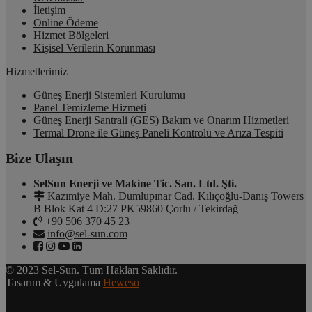
İletişim
Online Ödeme
Hizmet Bölgeleri
Kişisel Verilerin Korunması
Hizmetlerimiz
Güneş Enerji Sistemleri Kurulumu
Panel Temizleme Hizmeti
Güneş Enerji Santrali (GES) Bakım ve Onarım Hizmetleri
Termal Drone ile Güneş Paneli Kontrolü ve Arıza Tespiti
Bize Ulaşın
SelSun Enerji ve Makine Tic. San. Ltd. Şti.
Kazımiye Mah. Dumlupınar Cad. Kılıçoğlu-Danış Towers
B Blok Kat 4 D:27 PK59860 Çorlu / Tekirdağ
+90 506 370 45 23
info@sel-sun.com
© 2023 Sel-Sun. Tüm Hakları Saklıdır.
Tasarım & Uygulama
Heweso