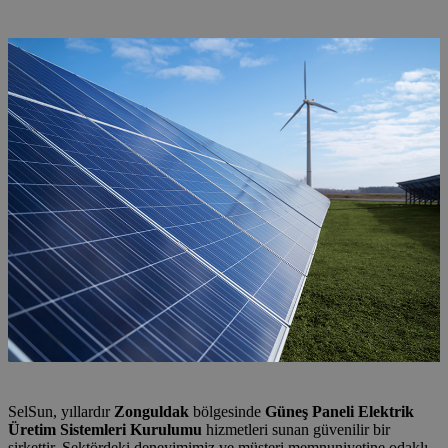
Sistemleri Kurulumu
SelSun, yıllardır
Zonguldak
bölgesinde
Güneş Paneli Elektrik
Üretim Sistemleri Kurulumu
hizmetleri sunan güvenilir bir
şirkettir. Sektördeki deneyimimiz ve müşteri memnuniyetine odaklı