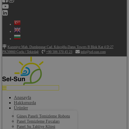
Kazımiye Mah. Dumlupınar Cad. Kılıçoğlu-Danış Towers B Blok Kat 4 D:27
PK59860 Çorlu / Tekirdağ
+90 506 370 45 23
info@sel-sun.com
Anasayfa
Hakkımızda
Ürünler
Güneş Paneli Temizleme Robotu
Panel Temizleme Fırçaları
Panel Su Tahliye Klipsi