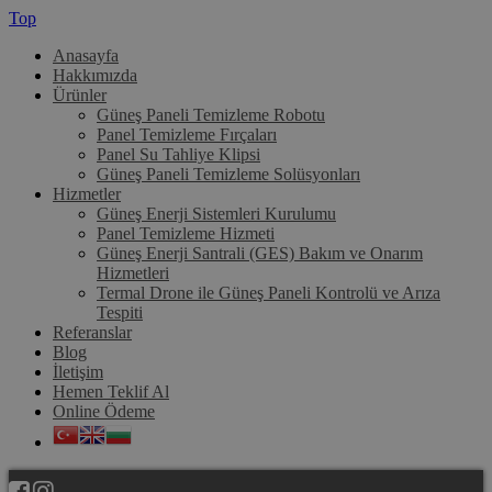
Top
Anasayfa
Hakkımızda
Ürünler
Güneş Paneli Temizleme Robotu
Panel Temizleme Fırçaları
Panel Su Tahliye Klipsi
Güneş Paneli Temizleme Solüsyonları
Hizmetler
Güneş Enerji Sistemleri Kurulumu
Panel Temizleme Hizmeti
Güneş Enerji Santrali (GES) Bakım ve Onarım
Hizmetleri
Termal Drone ile Güneş Paneli Kontrolü ve Arıza
Tespiti
Referanslar
Blog
İletişim
Hemen Teklif Al
Online Ödeme