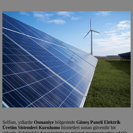
Sistemleri Kurulumu
SelSun, yıllardır
Osmaniye
bölgesinde
Güneş Paneli Elektrik
Üretim Sistemleri Kurulumu
hizmetleri sunan güvenilir bir
şirkettir. Sektördeki deneyimimiz ve müşteri memnuniyetine odaklı