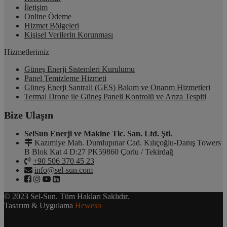
İletişim
Online Ödeme
Hizmet Bölgeleri
Kişisel Verilerin Korunması
Hizmetlerimiz
Güneş Enerji Sistemleri Kurulumu
Panel Temizleme Hizmeti
Güneş Enerji Santrali (GES) Bakım ve Onarım Hizmetleri
Termal Drone ile Güneş Paneli Kontrolü ve Arıza Tespiti
Bize Ulaşın
SelSun Enerji ve Makine Tic. San. Ltd. Şti.
Kazımiye Mah. Dumlupınar Cad. Kılıçoğlu-Danış Towers
B Blok Kat 4 D:27 PK59860 Çorlu / Tekirdağ
+90 506 370 45 23
info@sel-sun.com
© 2023 Sel-Sun. Tüm Hakları Saklıdır.
Tasarım & Uygulama
Heweso