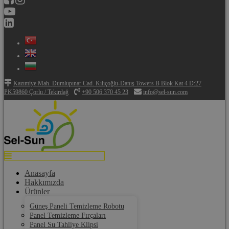
Kazımiye Mah. Dumlupınar Cad. Kılıçoğlu-Danış Towers B Blok Kat 4 D:27
PK59860 Çorlu / Tekirdağ
+90 506 370 45 23
info@sel-sun.com
Anasayfa
Hakkımızda
Ürünler
Güneş Paneli Temizleme Robotu
Panel Temizleme Fırçaları
Panel Su Tahliye Klipsi