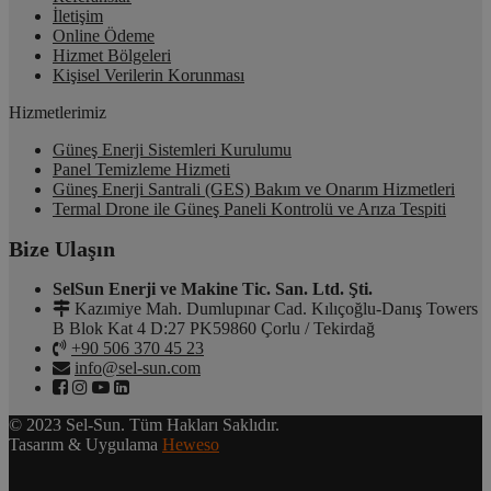
İletişim
Online Ödeme
Hizmet Bölgeleri
Kişisel Verilerin Korunması
Hizmetlerimiz
Güneş Enerji Sistemleri Kurulumu
Panel Temizleme Hizmeti
Güneş Enerji Santrali (GES) Bakım ve Onarım Hizmetleri
Termal Drone ile Güneş Paneli Kontrolü ve Arıza Tespiti
Bize Ulaşın
SelSun Enerji ve Makine Tic. San. Ltd. Şti.
Kazımiye Mah. Dumlupınar Cad. Kılıçoğlu-Danış Towers
B Blok Kat 4 D:27 PK59860 Çorlu / Tekirdağ
+90 506 370 45 23
info@sel-sun.com
© 2023 Sel-Sun. Tüm Hakları Saklıdır.
Tasarım & Uygulama
Heweso