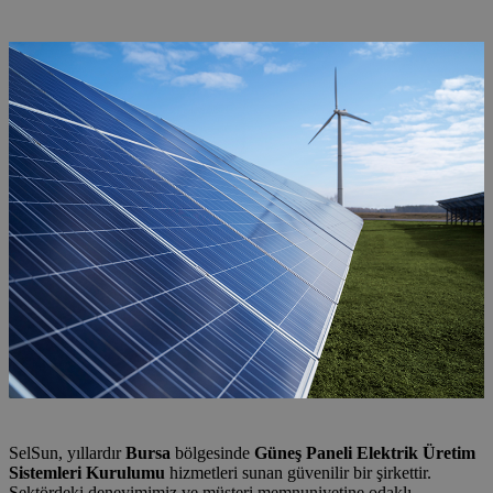
Kurulumu
SelSun, yıllardır
Bursa
bölgesinde
Güneş Paneli Elektrik Üretim
Sistemleri Kurulumu
hizmetleri sunan güvenilir bir şirkettir.
Sektördeki deneyimimiz ve müşteri memnuniyetine odaklı