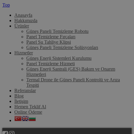
Top
Anasayfa
Hakkımızda
Ürünler
Güneş Paneli Temizleme Robotu
Panel Temizleme Fırçaları
Panel Su Tahliye Klipsi
Güneş Paneli Temizleme Solüsyonları
Hizmetler
Güneş Enerji Sistemleri Kurulumu
Panel Temizleme Hizmeti
Güneş Enerji Santrali (GES) Bakım ve Onarım
Hizmetleri
Termal Drone ile Güneş Paneli Kontrolü ve Arıza
Tespiti
Referanslar
Blog
İletişim
Hemen Teklif Al
Online Ödeme