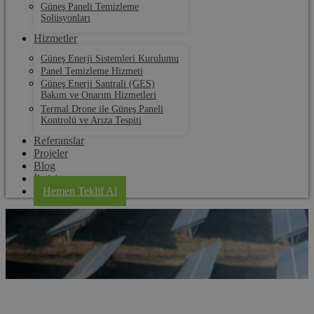
Güneş Paneli Temizleme
Solüsyonları
Hizmetler
Güneş Enerji Sistemleri Kurulumu
Panel Temizleme Hizmeti
Güneş Enerji Santrali (GES)
Bakım ve Onarım Hizmetleri
Termal Drone ile Güneş Paneli
Kontrolü ve Arıza Tespiti
Referanslar
Projeler
Blog
İletişim
Hemen Teklif Al
Bursa Güneş Paneli Elektrik Üretim Sistemleri