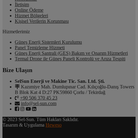
İletişim
Online Ödeme
Hizmet Bölgeleri
Kişisel Verilerin Korunması
Hizmetlerimiz
Güneş Enerji Sistemleri Kurulumu
Panel Temizleme Hizmeti
Güneş Enerji Santrali (GES) Bakım ve Onarım Hizmetleri
Termal Drone ile Güneş Paneli Kontrolü ve Arıza Tespiti
Bize Ulaşın
SelSun Enerji ve Makine Tic. San. Ltd. Şti.
Kazımiye Mah. Dumlupınar Cad. Kılıçoğlu-Danış Towers
B Blok Kat 4 D:27 PK59860 Çorlu / Tekirdağ
+90 506 370 45 23
info@sel-sun.com
© 2023 Sel-Sun. Tüm Hakları Saklıdır.
Tasarım & Uygulama
Heweso