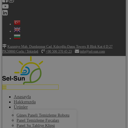
Kazımiye Mah. Dumlupınar Cad. Kılıçoğlu-Danış Towers B Blok Kat 4 D:27
PK59860 Çorlu / Tekirdağ
+90 506 370 45 23
info@sel-sun.com
Anasayfa
Hakkımızda
Ürünler
Güneş Paneli Temizleme Robotu
Panel Temizleme Fırçaları
Panel Su Tahliye Klipsi