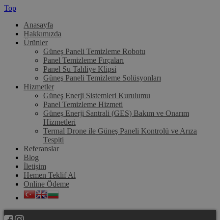
Top
Anasayfa
Hakkımızda
Ürünler
Güneş Paneli Temizleme Robotu
Panel Temizleme Fırçaları
Panel Su Tahliye Klipsi
Güneş Paneli Temizleme Solüsyonları
Hizmetler
Güneş Enerji Sistemleri Kurulumu
Panel Temizleme Hizmeti
Güneş Enerji Santrali (GES) Bakım ve Onarım
Hizmetleri
Termal Drone ile Güneş Paneli Kontrolü ve Arıza
Tespiti
Referanslar
Blog
İletişim
Hemen Teklif Al
Online Ödeme