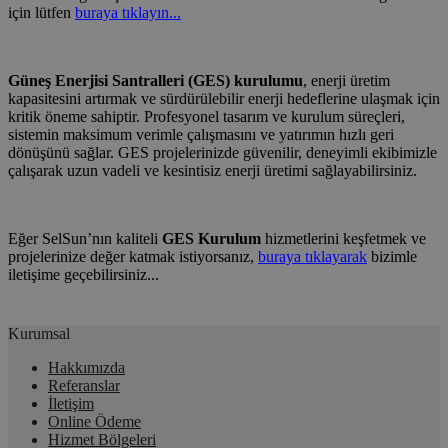
için lütfen
buraya tıklayın...
Güneş Enerjisi Santralleri (GES) kurulumu
, enerji üretim
kapasitesini artırmak ve sürdürülebilir enerji hedeflerine ulaşmak için
kritik öneme sahiptir. Profesyonel tasarım ve kurulum süreçleri,
sistemin maksimum verimle çalışmasını ve yatırımın hızlı geri
dönüşünü sağlar. GES projelerinizde güvenilir, deneyimli ekibimizle
çalışarak uzun vadeli ve kesintisiz enerji üretimi sağlayabilirsiniz.
Eğer SelSun’nın kaliteli
GES Kurulum
hizmetlerini keşfetmek ve
projelerinize değer katmak istiyorsanız,
buraya tıklayarak
bizimle
iletişime geçebilirsiniz...
Kurumsal
Hakkımızda
Referanslar
İletişim
Online Ödeme
Hizmet Bölgeleri