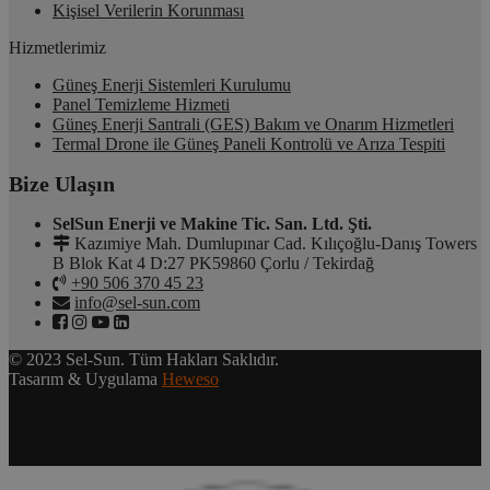
Kişisel Verilerin Korunması
Hizmetlerimiz
Güneş Enerji Sistemleri Kurulumu
Panel Temizleme Hizmeti
Güneş Enerji Santrali (GES) Bakım ve Onarım Hizmetleri
Termal Drone ile Güneş Paneli Kontrolü ve Arıza Tespiti
Bize Ulaşın
SelSun Enerji ve Makine Tic. San. Ltd. Şti.
Kazımiye Mah. Dumlupınar Cad. Kılıçoğlu-Danış Towers
B Blok Kat 4 D:27 PK59860 Çorlu / Tekirdağ
+90 506 370 45 23
info@sel-sun.com
© 2023 Sel-Sun. Tüm Hakları Saklıdır.
Tasarım & Uygulama
Heweso