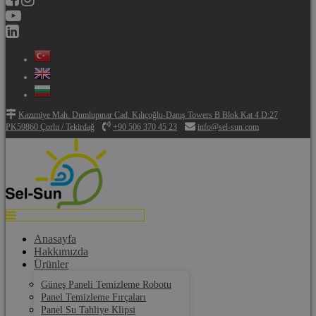
Kazımiye Mah. Dumlupınar Cad. Kılıçoğlu-Danış Towers B Blok Kat 4 D:27
PK59860 Çorlu / Tekirdağ
+90 506 370 45 23
info@sel-sun.com
Anasayfa
Hakkımızda
Ürünler
Güneş Paneli Temizleme Robotu
Panel Temizleme Fırçaları
Panel Su Tahliye Klipsi