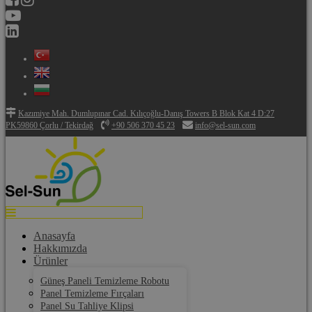
Kazımiye Mah. Dumlupınar Cad. Kılıçoğlu-Danış Towers B Blok Kat 4 D:27
PK59860 Çorlu / Tekirdağ
+90 506 370 45 23
info@sel-sun.com
Anasayfa
Hakkımızda
Ürünler
Güneş Paneli Temizleme Robotu
Panel Temizleme Fırçaları
Panel Su Tahliye Klipsi