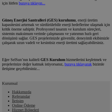
için lütfen
buraya tıklayın...
Güneş Enerjisi Santralleri (GES) kurulumu
, enerji üretim
kapasitesini artırmak ve sürdürülebilir enerji hedeflerine ulaşmak için
kritik öneme sahiptir. Profesyonel tasarım ve kurulum süreçleri,
sistemin maksimum verimle çalışmasını ve yatırımın hızlı geri
dönüşünü sağlar. GES projelerinizde güvenilir, deneyimli ekibimizle
çalışarak uzun vadeli ve kesintisiz enerji üretimi sağlayabilirsiniz.
Eğer SelSun’nın kaliteli
GES Kurulum
hizmetlerini keşfetmek ve
projelerinize değer katmak istiyorsanız,
buraya tıklayarak
bizimle
iletişime geçebilirsiniz...
Kurumsal
Hakkımızda
Referanslar
İletişim
Online Ödeme
Hizmet Bölgeleri