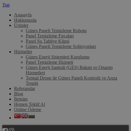
Top
Anasayfa
Hakkımızda
Ürünler
Güneş Paneli Temizleme Robotu
Panel Temizleme Fırçaları
Panel Su Tahliye Klipsi
Güneş Paneli Temizleme Solüsyonları
Hizmetler
Güneş Enerji Sistemleri Kurulumu
Panel Temizleme Hizmeti
Güneş Enerji Santrali (GES) Bakım ve Onarım
Hizmetleri
Termal Drone ile Güneş Paneli Kontrolü ve Arıza
Tespiti
Referanslar
Blog
İletişim
Hemen Teklif Al
Online Ödeme