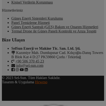
Kişisel Verilerin Korunması
Hizmetlerimiz
Güneş Enerji Sistemleri Kurulumu
Panel Temizleme Hizmeti
Güneş Enerji Santrali (GES) Bakım ve Onarım Hizmetleri
Termal Drone ile Güneş Paneli Kontrolü ve Arıza Tespiti
Bize Ulaşın
SelSun Enerji ve Makine Tic. San. Ltd. Şti.
Kazımiye Mah. Dumlupınar Cad. Kılıçoğlu-Danış Towers
B Blok Kat 4 D:27 PK59860 Çorlu / Tekirdağ
+90 506 370 45 23
info@sel-sun.com
© 2023 Sel-Sun. Tüm Hakları Saklıdır.
Tasarım & Uygulama
Heweso