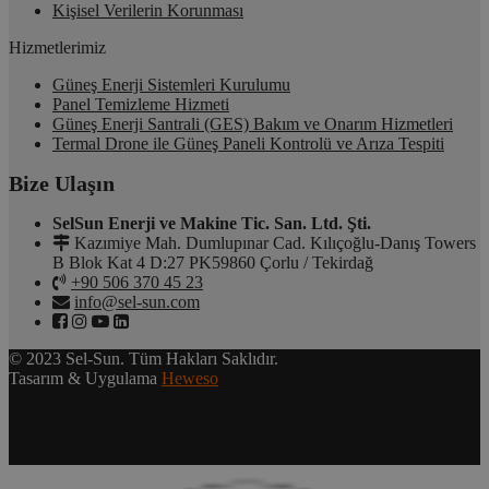
Kişisel Verilerin Korunması
Hizmetlerimiz
Güneş Enerji Sistemleri Kurulumu
Panel Temizleme Hizmeti
Güneş Enerji Santrali (GES) Bakım ve Onarım Hizmetleri
Termal Drone ile Güneş Paneli Kontrolü ve Arıza Tespiti
Bize Ulaşın
SelSun Enerji ve Makine Tic. San. Ltd. Şti.
Kazımiye Mah. Dumlupınar Cad. Kılıçoğlu-Danış Towers
B Blok Kat 4 D:27 PK59860 Çorlu / Tekirdağ
+90 506 370 45 23
info@sel-sun.com
© 2023 Sel-Sun. Tüm Hakları Saklıdır.
Tasarım & Uygulama
Heweso