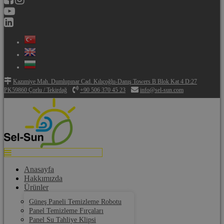
Kazımiye Mah. Dumlupınar Cad. Kılıçoğlu-Danış Towers B Blok Kat 4 D:27
PK59860 Çorlu / Tekirdağ
+90 506 370 45 23
info@sel-sun.com
Anasayfa
Hakkımızda
Ürünler
Güneş Paneli Temizleme Robotu
Panel Temizleme Fırçaları
Panel Su Tahliye Klipsi