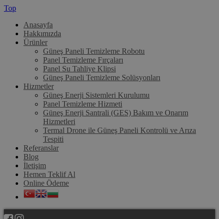
Top
Anasayfa
Hakkımızda
Ürünler
Güneş Paneli Temizleme Robotu
Panel Temizleme Fırçaları
Panel Su Tahliye Klipsi
Güneş Paneli Temizleme Solüsyonları
Hizmetler
Güneş Enerji Sistemleri Kurulumu
Panel Temizleme Hizmeti
Güneş Enerji Santrali (GES) Bakım ve Onarım
Hizmetleri
Termal Drone ile Güneş Paneli Kontrolü ve Arıza
Tespiti
Referanslar
Blog
İletişim
Hemen Teklif Al
Online Ödeme