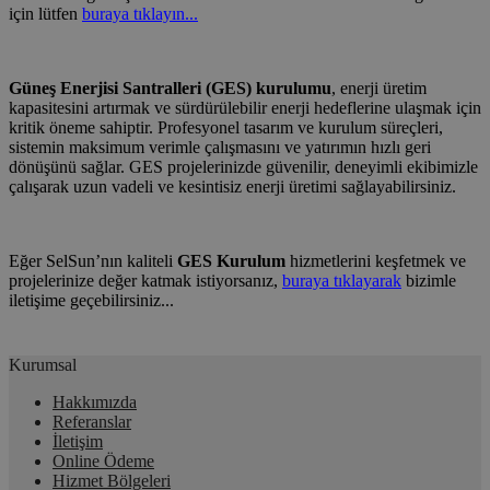
için lütfen
buraya tıklayın...
Güneş Enerjisi Santralleri (GES) kurulumu
, enerji üretim
kapasitesini artırmak ve sürdürülebilir enerji hedeflerine ulaşmak için
kritik öneme sahiptir. Profesyonel tasarım ve kurulum süreçleri,
sistemin maksimum verimle çalışmasını ve yatırımın hızlı geri
dönüşünü sağlar. GES projelerinizde güvenilir, deneyimli ekibimizle
çalışarak uzun vadeli ve kesintisiz enerji üretimi sağlayabilirsiniz.
Eğer SelSun’nın kaliteli
GES Kurulum
hizmetlerini keşfetmek ve
projelerinize değer katmak istiyorsanız,
buraya tıklayarak
bizimle
iletişime geçebilirsiniz...
Kurumsal
Hakkımızda
Referanslar
İletişim
Online Ödeme
Hizmet Bölgeleri