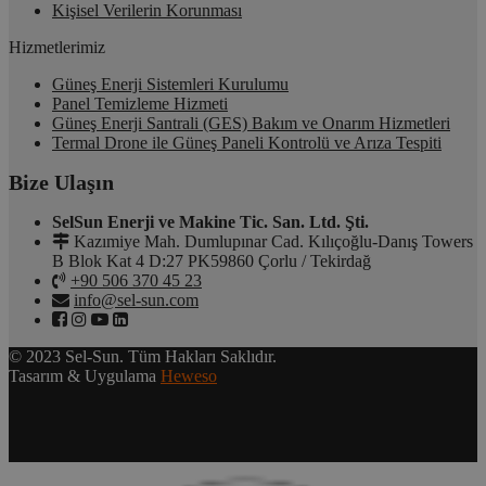
Kişisel Verilerin Korunması
Hizmetlerimiz
Güneş Enerji Sistemleri Kurulumu
Panel Temizleme Hizmeti
Güneş Enerji Santrali (GES) Bakım ve Onarım Hizmetleri
Termal Drone ile Güneş Paneli Kontrolü ve Arıza Tespiti
Bize Ulaşın
SelSun Enerji ve Makine Tic. San. Ltd. Şti.
Kazımiye Mah. Dumlupınar Cad. Kılıçoğlu-Danış Towers
B Blok Kat 4 D:27 PK59860 Çorlu / Tekirdağ
+90 506 370 45 23
info@sel-sun.com
© 2023 Sel-Sun. Tüm Hakları Saklıdır.
Tasarım & Uygulama
Heweso