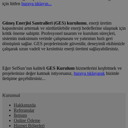
için lütfen
buraya tıklayın...
Güneş Enerjisi Santralleri (GES) kurulumu
, enerji üretim
kapasitesini artırmak ve sürdürülebilir enerji hedeflerine ulaşmak için
kritik öneme sahiptir. Profesyonel tasarım ve kurulum süreçleri,
sistemin maksimum verimle çalışmasını ve yatırımın hızlı geri
dönüşünü sağlar. GES projelerinizde güvenilir, deneyimli ekibimizle
çalışarak uzun vadeli ve kesintisiz enerji üretimi sağlayabilirsiniz.
Eğer SelSun’nın kaliteli
GES Kurulum
hizmetlerini keşfetmek ve
projelerinize değer katmak istiyorsanız,
buraya tıklayarak
bizimle
iletişime geçebilirsiniz...
Kurumsal
Hakkımızda
Referanslar
İletişim
Online Ödeme
Hizmet Bölgeleri