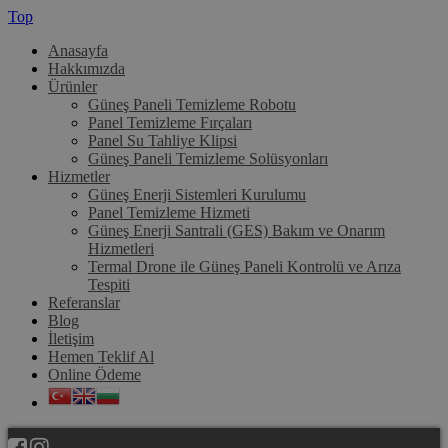
Top
Anasayfa
Hakkımızda
Ürünler
Güneş Paneli Temizleme Robotu
Panel Temizleme Fırçaları
Panel Su Tahliye Klipsi
Güneş Paneli Temizleme Solüsyonları
Hizmetler
Güneş Enerji Sistemleri Kurulumu
Panel Temizleme Hizmeti
Güneş Enerji Santrali (GES) Bakım ve Onarım
Hizmetleri
Termal Drone ile Güneş Paneli Kontrolü ve Arıza
Tespiti
Referanslar
Blog
İletişim
Hemen Teklif Al
Online Ödeme