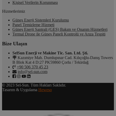
Kişisel Verilerin Korunması
Hizmetlerimiz
Güneş Enerji Sistemleri Kurulumu
Panel Temizleme Hizmeti
Güneş Enerji Santrali (GES) Bakım ve Onarım Hizmetleri
Termal Drone ile Güneş Paneli Kontrolü ve Arıza Tespiti
Bize Ulaşın
SelSun Enerji ve Makine Tic. San. Ltd. Şti.
Kazımiye Mah. Dumlupınar Cad. Kılıçoğlu-Danış Towers
B Blok Kat 4 D:27 PK59860 Çorlu / Tekirdağ
+90 506 370 45 23
info@sel-sun.com
© 2023 Sel-Sun. Tüm Hakları Saklıdır.
Tasarım & Uygulama
Heweso