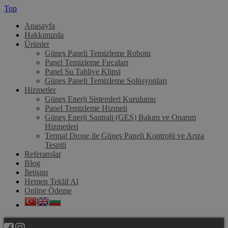
Top
Anasayfa
Hakkımızda
Ürünler
Güneş Paneli Temizleme Robotu
Panel Temizleme Fırçaları
Panel Su Tahliye Klipsi
Güneş Paneli Temizleme Solüsyonları
Hizmetler
Güneş Enerji Sistemleri Kurulumu
Panel Temizleme Hizmeti
Güneş Enerji Santrali (GES) Bakım ve Onarım
Hizmetleri
Termal Drone ile Güneş Paneli Kontrolü ve Arıza
Tespiti
Referanslar
Blog
İletişim
Hemen Teklif Al
Online Ödeme