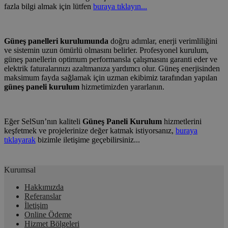
fazla bilgi almak için lütfen
buraya tıklayın...
Güneş panelleri kurulumunda
doğru adımlar, enerji verimliliğini
ve sistemin uzun ömürlü olmasını belirler. Profesyonel kurulum,
güneş panellerin optimum performansla çalışmasını garanti eder ve
elektrik faturalarınızı azaltmanıza yardımcı olur. Güneş enerjisinden
maksimum fayda sağlamak için uzman ekibimiz tarafından yapılan
güneş paneli kurulum
hizmetimizden yararlanın.
Eğer SelSun’nın kaliteli
Güneş Paneli Kurulum
hizmetlerini
keşfetmek ve projelerinize değer katmak istiyorsanız,
buraya
tıklayarak
bizimle iletişime geçebilirsiniz...
Kurumsal
Hakkımızda
Referanslar
İletişim
Online Ödeme
Hizmet Bölgeleri