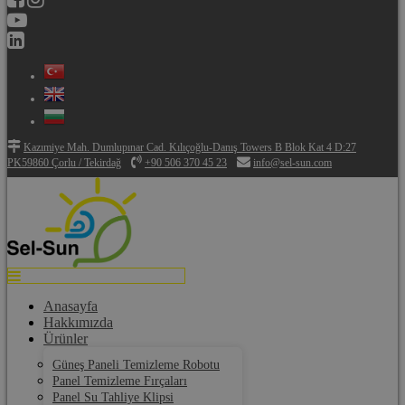
Kazımiye Mah. Dumlupınar Cad. Kılıçoğlu-Danış Towers B Blok Kat 4 D:27
PK59860 Çorlu / Tekirdağ
+90 506 370 45 23
info@sel-sun.com
Anasayfa
Hakkımızda
Ürünler
Güneş Paneli Temizleme Robotu
Panel Temizleme Fırçaları
Panel Su Tahliye Klipsi