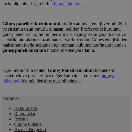
fazla bilgi almak için lütfen
buraya tıklayın...
Güneş panelleri kurulumunda
doğru adımlar, enerji verimliliğini
ve sistemin uzun ömürlü olmasını belirler. Profesyonel kurulum,
güneş panellerin optimum performansla çalışmasını garanti eder ve
elektrik faturalarınızı azaltmanıza yardımcı olur. Güneş enerjisinden
maksimum fayda sağlamak için uzman ekibimiz tarafından yapılan
güneş paneli kurulum
hizmetimizden yararlanın.
Eğer SelSun’nın kaliteli
Güneş Paneli Kurulum
hizmetlerini
keşfetmek ve projelerinize değer katmak istiyorsanız,
buraya
tıklayarak
bizimle iletişime geçebilirsiniz...
Kurumsal
Hakkımızda
Referanslar
İletişim
Online Ödeme
Hizmet Bölgeleri