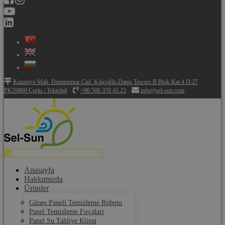
Kazımiye Mah. Dumlupınar Cad. Kılıçoğlu-Danış Towers B Blok Kat 4 D:27
PK59860 Çorlu / Tekirdağ
+90 506 370 45 23
info@sel-sun.com
Anasayfa
Hakkımızda
Ürünler
Güneş Paneli Temizleme Robotu
Panel Temizleme Fırçaları
Panel Su Tahliye Klipsi