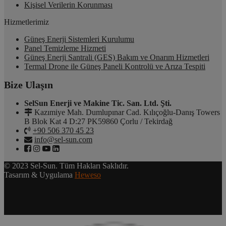
Kişisel Verilerin Korunması
Hizmetlerimiz
Güneş Enerji Sistemleri Kurulumu
Panel Temizleme Hizmeti
Güneş Enerji Santrali (GES) Bakım ve Onarım Hizmetleri
Termal Drone ile Güneş Paneli Kontrolü ve Arıza Tespiti
Bize Ulaşın
SelSun Enerji ve Makine Tic. San. Ltd. Şti.
Kazımiye Mah. Dumlupınar Cad. Kılıçoğlu-Danış Towers
B Blok Kat 4 D:27 PK59860 Çorlu / Tekirdağ
+90 506 370 45 23
info@sel-sun.com
© 2023 Sel-Sun. Tüm Hakları Saklıdır.
Tasarım & Uygulama
Heweso