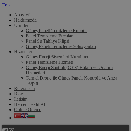
Top
Anasayfa
Hakkımızda
Ürünler
Güneş Paneli Temizleme Robotu
Panel Temizleme Fırçaları
Panel Su Tahliye Klipsi
Güneş Paneli Temizleme Solüsyonları
Hizmetler
Güneş Enerji Sistemleri Kurulumu
Panel Temizleme Hizmeti
Güneş Enerji Santrali (GES) Bakım ve Onarım
Hizmetleri
Termal Drone ile Güneş Paneli Kontrolü ve Arıza
Tespiti
Referanslar
Blog
İletişim
Hemen Teklif Al
Online Ödeme