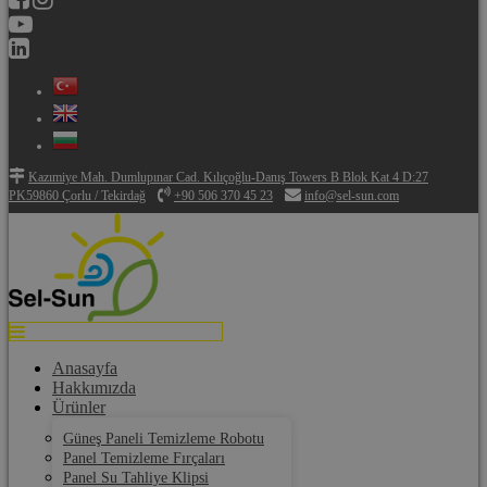
Kazımiye Mah. Dumlupınar Cad. Kılıçoğlu-Danış Towers B Blok Kat 4 D:27
PK59860 Çorlu / Tekirdağ
+90 506 370 45 23
info@sel-sun.com
Anasayfa
Hakkımızda
Ürünler
Güneş Paneli Temizleme Robotu
Panel Temizleme Fırçaları
Panel Su Tahliye Klipsi