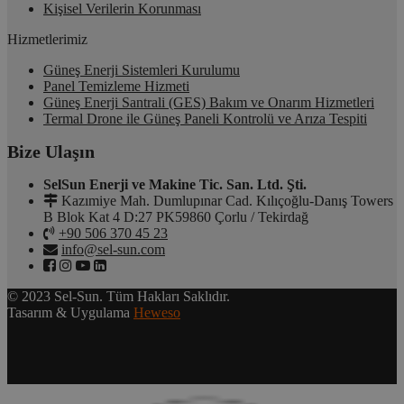
Kişisel Verilerin Korunması
Hizmetlerimiz
Güneş Enerji Sistemleri Kurulumu
Panel Temizleme Hizmeti
Güneş Enerji Santrali (GES) Bakım ve Onarım Hizmetleri
Termal Drone ile Güneş Paneli Kontrolü ve Arıza Tespiti
Bize Ulaşın
SelSun Enerji ve Makine Tic. San. Ltd. Şti.
Kazımiye Mah. Dumlupınar Cad. Kılıçoğlu-Danış Towers
B Blok Kat 4 D:27 PK59860 Çorlu / Tekirdağ
+90 506 370 45 23
info@sel-sun.com
© 2023 Sel-Sun. Tüm Hakları Saklıdır.
Tasarım & Uygulama
Heweso