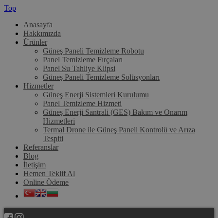
Top
Anasayfa
Hakkımızda
Ürünler
Güneş Paneli Temizleme Robotu
Panel Temizleme Fırçaları
Panel Su Tahliye Klipsi
Güneş Paneli Temizleme Solüsyonları
Hizmetler
Güneş Enerji Sistemleri Kurulumu
Panel Temizleme Hizmeti
Güneş Enerji Santrali (GES) Bakım ve Onarım
Hizmetleri
Termal Drone ile Güneş Paneli Kontrolü ve Arıza
Tespiti
Referanslar
Blog
İletişim
Hemen Teklif Al
Online Ödeme