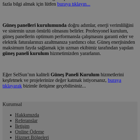
fazla bilgi almak için lütfen
buraya tıklayın...
Güneş panelleri kurulumunda
doğru adımlar, enerji verimliliğini
ve sistemin uzun ömürlü olmasını belirler. Profesyonel kurulum,
güneş panellerin optimum performansla çalışmasını garanti eder ve
elektrik faturalarınızı azaltmanıza yardımcı olur. Güneş enerjisinden
maksimum fayda sağlamak için uzman ekibimiz tarafından yapılan
güneş paneli kurulum
hizmetimizden yararlanın.
Eğer SelSun’nın kaliteli
Güneş Paneli Kurulum
hizmetlerini
keşfetmek ve projelerinize değer katmak istiyorsanız,
buraya
tıklayarak
bizimle iletişime geçebilirsiniz...
Kurumsal
Hakkımızda
Referanslar
İletişim
Online Ödeme
Hizmet Bölgeleri