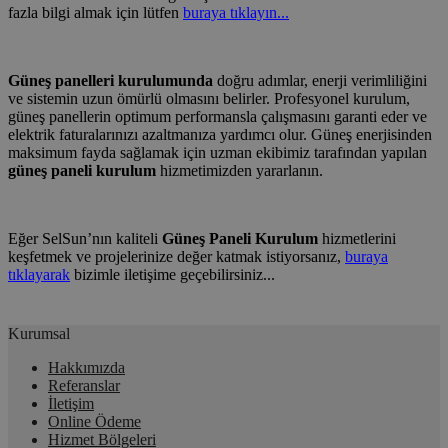
fazla bilgi almak için lütfen
buraya tıklayın...
Güneş panelleri kurulumunda
doğru adımlar, enerji verimliliğini
ve sistemin uzun ömürlü olmasını belirler. Profesyonel kurulum,
güneş panellerin optimum performansla çalışmasını garanti eder ve
elektrik faturalarınızı azaltmanıza yardımcı olur. Güneş enerjisinden
maksimum fayda sağlamak için uzman ekibimiz tarafından yapılan
güneş paneli kurulum
hizmetimizden yararlanın.
Eğer SelSun’nın kaliteli
Güneş Paneli Kurulum
hizmetlerini
keşfetmek ve projelerinize değer katmak istiyorsanız,
buraya
tıklayarak
bizimle iletişime geçebilirsiniz...
Kurumsal
Hakkımızda
Referanslar
İletişim
Online Ödeme
Hizmet Bölgeleri