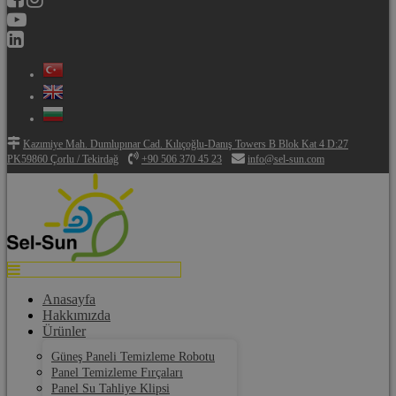
Kazımiye Mah. Dumlupınar Cad. Kılıçoğlu-Danış Towers B Blok Kat 4 D:27
PK59860 Çorlu / Tekirdağ
+90 506 370 45 23
info@sel-sun.com
Anasayfa
Hakkımızda
Ürünler
Güneş Paneli Temizleme Robotu
Panel Temizleme Fırçaları
Panel Su Tahliye Klipsi