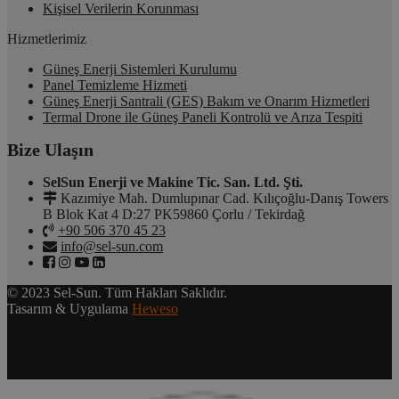
Kişisel Verilerin Korunması
Hizmetlerimiz
Güneş Enerji Sistemleri Kurulumu
Panel Temizleme Hizmeti
Güneş Enerji Santrali (GES) Bakım ve Onarım Hizmetleri
Termal Drone ile Güneş Paneli Kontrolü ve Arıza Tespiti
Bize Ulaşın
SelSun Enerji ve Makine Tic. San. Ltd. Şti.
Kazımiye Mah. Dumlupınar Cad. Kılıçoğlu-Danış Towers
B Blok Kat 4 D:27 PK59860 Çorlu / Tekirdağ
+90 506 370 45 23
info@sel-sun.com
© 2023 Sel-Sun. Tüm Hakları Saklıdır.
Tasarım & Uygulama
Heweso