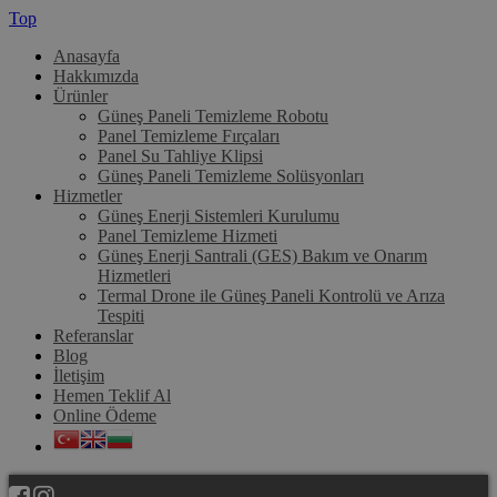
Top
Anasayfa
Hakkımızda
Ürünler
Güneş Paneli Temizleme Robotu
Panel Temizleme Fırçaları
Panel Su Tahliye Klipsi
Güneş Paneli Temizleme Solüsyonları
Hizmetler
Güneş Enerji Sistemleri Kurulumu
Panel Temizleme Hizmeti
Güneş Enerji Santrali (GES) Bakım ve Onarım
Hizmetleri
Termal Drone ile Güneş Paneli Kontrolü ve Arıza
Tespiti
Referanslar
Blog
İletişim
Hemen Teklif Al
Online Ödeme