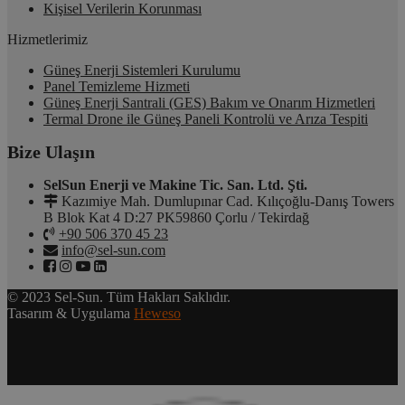
Kişisel Verilerin Korunması
Hizmetlerimiz
Güneş Enerji Sistemleri Kurulumu
Panel Temizleme Hizmeti
Güneş Enerji Santrali (GES) Bakım ve Onarım Hizmetleri
Termal Drone ile Güneş Paneli Kontrolü ve Arıza Tespiti
Bize Ulaşın
SelSun Enerji ve Makine Tic. San. Ltd. Şti.
Kazımiye Mah. Dumlupınar Cad. Kılıçoğlu-Danış Towers
B Blok Kat 4 D:27 PK59860 Çorlu / Tekirdağ
+90 506 370 45 23
info@sel-sun.com
© 2023 Sel-Sun. Tüm Hakları Saklıdır.
Tasarım & Uygulama
Heweso