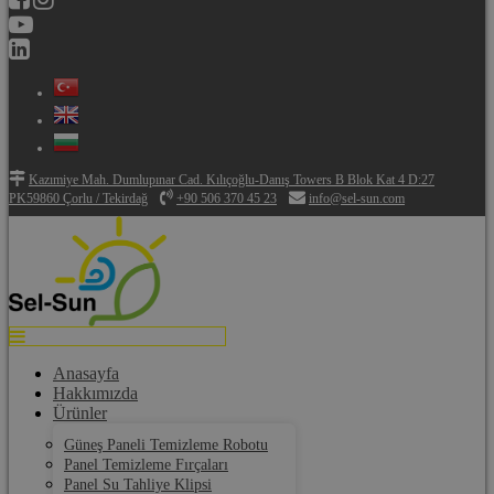
Kazımiye Mah. Dumlupınar Cad. Kılıçoğlu-Danış Towers B Blok Kat 4 D:27
PK59860 Çorlu / Tekirdağ
+90 506 370 45 23
info@sel-sun.com
Anasayfa
Hakkımızda
Ürünler
Güneş Paneli Temizleme Robotu
Panel Temizleme Fırçaları
Panel Su Tahliye Klipsi