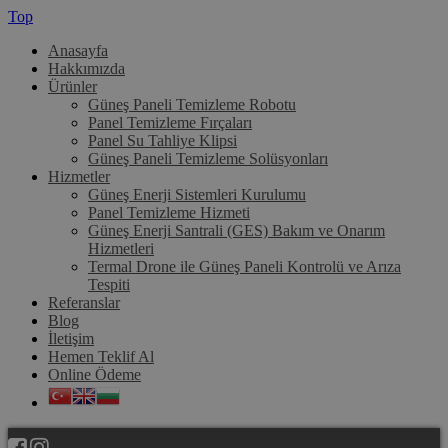
Top
Anasayfa
Hakkımızda
Ürünler
Güneş Paneli Temizleme Robotu
Panel Temizleme Fırçaları
Panel Su Tahliye Klipsi
Güneş Paneli Temizleme Solüsyonları
Hizmetler
Güneş Enerji Sistemleri Kurulumu
Panel Temizleme Hizmeti
Güneş Enerji Santrali (GES) Bakım ve Onarım
Hizmetleri
Termal Drone ile Güneş Paneli Kontrolü ve Arıza
Tespiti
Referanslar
Blog
İletişim
Hemen Teklif Al
Online Ödeme