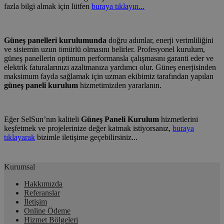
fazla bilgi almak için lütfen
buraya tıklayın...
Güneş panelleri kurulumunda
doğru adımlar, enerji verimliliğini
ve sistemin uzun ömürlü olmasını belirler. Profesyonel kurulum,
güneş panellerin optimum performansla çalışmasını garanti eder ve
elektrik faturalarınızı azaltmanıza yardımcı olur. Güneş enerjisinden
maksimum fayda sağlamak için uzman ekibimiz tarafından yapılan
güneş paneli kurulum
hizmetimizden yararlanın.
Eğer SelSun’nın kaliteli
Güneş Paneli Kurulum
hizmetlerini
keşfetmek ve projelerinize değer katmak istiyorsanız,
buraya
tıklayarak
bizimle iletişime geçebilirsiniz...
Kurumsal
Hakkımızda
Referanslar
İletişim
Online Ödeme
Hizmet Bölgeleri