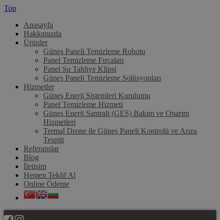
Top
Anasayfa
Hakkımızda
Ürünler
Güneş Paneli Temizleme Robotu
Panel Temizleme Fırçaları
Panel Su Tahliye Klipsi
Güneş Paneli Temizleme Solüsyonları
Hizmetler
Güneş Enerji Sistemleri Kurulumu
Panel Temizleme Hizmeti
Güneş Enerji Santrali (GES) Bakım ve Onarım
Hizmetleri
Termal Drone ile Güneş Paneli Kontrolü ve Arıza
Tespiti
Referanslar
Blog
İletişim
Hemen Teklif Al
Online Ödeme