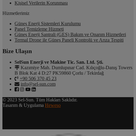
Kişisel Verilerin Korunması
Hizmetlerimiz
Güneş Enerji Sistemleri Kurulumu
Panel Temizleme Hizmeti
Güneş Enerji Santrali (GES) Bakım ve Onarım Hizmetleri
Termal Drone ile Güneş Paneli Kontrolü ve Arıza Tespiti
Bize Ulaşın
SelSun Enerji ve Makine Tic. San. Ltd. Şti.
Kazımiye Mah. Dumlupınar Cad. Kılıçoğlu-Danış Towers
B Blok Kat 4 D:27 PK59860 Çorlu / Tekirdağ
+90 506 370 45 23
info@sel-sun.com
© 2023 Sel-Sun. Tüm Hakları Saklıdır.
Tasarım & Uygulama
Heweso