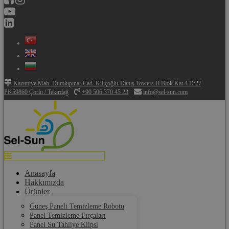
Kazımiye Mah. Dumlupınar Cad. Kılıçoğlu-Danış Towers B Blok Kat 4 D:27
PK59860 Çorlu / Tekirdağ
+90 506 370 45 23
info@sel-sun.com
Anasayfa
Hakkımızda
Ürünler
Güneş Paneli Temizleme Robotu
Panel Temizleme Fırçaları
Panel Su Tahliye Klipsi