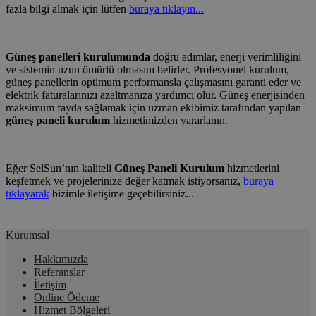
fazla bilgi almak için lütfen
buraya tıklayın...
Güneş panelleri kurulumunda
doğru adımlar, enerji verimliliğini
ve sistemin uzun ömürlü olmasını belirler. Profesyonel kurulum,
güneş panellerin optimum performansla çalışmasını garanti eder ve
elektrik faturalarınızı azaltmanıza yardımcı olur. Güneş enerjisinden
maksimum fayda sağlamak için uzman ekibimiz tarafından yapılan
güneş paneli kurulum
hizmetimizden yararlanın.
Eğer SelSun’nın kaliteli
Güneş Paneli Kurulum
hizmetlerini
keşfetmek ve projelerinize değer katmak istiyorsanız,
buraya
tıklayarak
bizimle iletişime geçebilirsiniz...
Kurumsal
Hakkımızda
Referanslar
İletişim
Online Ödeme
Hizmet Bölgeleri