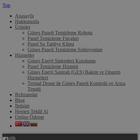
Top
Anasayfa
Hakkımızda
Ürünler
Güneş Paneli Temizleme Robotu
Panel Temizleme Fırçaları
Panel Su Tahliye Klipsi
Güneş Paneli Temizleme Solüsyonları
Hizmetler
Güneş Enerji Sistemleri Kurulumu
Panel Temizleme Hizmeti
Güneş Enerji Santrali (GES) Bakım ve Onarım
Hizmetleri
Termal Drone ile Güneş Paneli Kontrolü ve Arıza
Tespiti
Referanslar
Blog
İletişim
Hemen Teklif Al
Online Ödeme