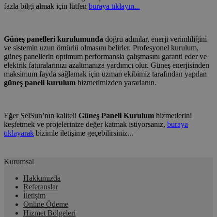
fazla bilgi almak için lütfen
buraya tıklayın...
Güneş panelleri kurulumunda
doğru adımlar, enerji verimliliğini
ve sistemin uzun ömürlü olmasını belirler. Profesyonel kurulum,
güneş panellerin optimum performansla çalışmasını garanti eder ve
elektrik faturalarınızı azaltmanıza yardımcı olur. Güneş enerjisinden
maksimum fayda sağlamak için uzman ekibimiz tarafından yapılan
güneş paneli kurulum
hizmetimizden yararlanın.
Eğer SelSun’nın kaliteli
Güneş Paneli Kurulum
hizmetlerini
keşfetmek ve projelerinize değer katmak istiyorsanız,
buraya
tıklayarak
bizimle iletişime geçebilirsiniz...
Kurumsal
Hakkımızda
Referanslar
İletişim
Online Ödeme
Hizmet Bölgeleri