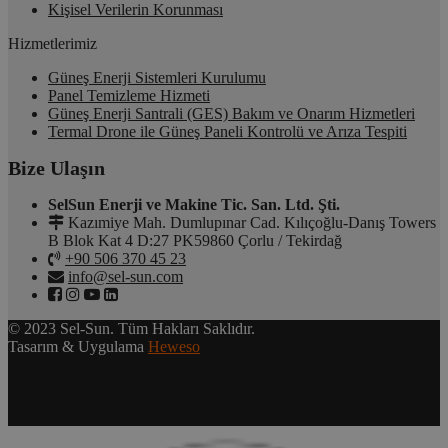
Kişisel Verilerin Korunması
Hizmetlerimiz
Güneş Enerji Sistemleri Kurulumu
Panel Temizleme Hizmeti
Güneş Enerji Santrali (GES) Bakım ve Onarım Hizmetleri
Termal Drone ile Güneş Paneli Kontrolü ve Arıza Tespiti
Bize Ulaşın
SelSun Enerji ve Makine Tic. San. Ltd. Şti.
Kazımiye Mah. Dumlupınar Cad. Kılıçoğlu-Danış Towers
B Blok Kat 4 D:27 PK59860 Çorlu / Tekirdağ
+90 506 370 45 23
info@sel-sun.com
© 2023 Sel-Sun. Tüm Hakları Saklıdır.
Tasarım & Uygulama
Heweso