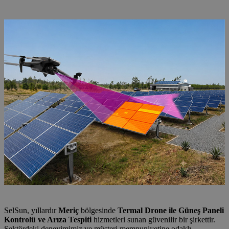
Arıza Tespiti
SelSun, yıllardır
Meriç
bölgesinde
Termal Drone ile Güneş Paneli
Kontrolü ve Arıza Tespiti
hizmetleri sunan güvenilir bir şirkettir.
Sektördeki deneyimimiz ve müşteri memnuniyetine odaklı