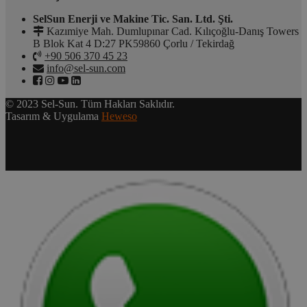
SelSun Enerji ve Makine Tic. San. Ltd. Şti.
Kazımiye Mah. Dumlupınar Cad. Kılıçoğlu-Danış Towers
B Blok Kat 4 D:27 PK59860 Çorlu / Tekirdağ
+90 506 370 45 23
info@sel-sun.com
© 2023 Sel-Sun. Tüm Hakları Saklıdır.
Tasarım & Uygulama
Heweso