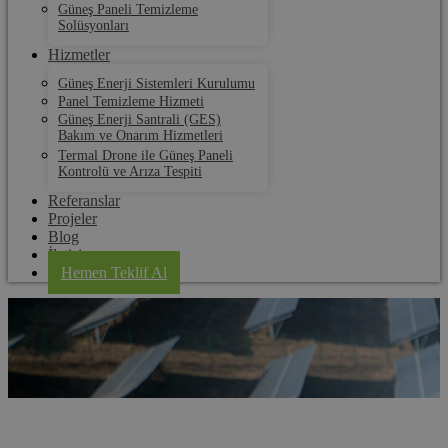
Güneş Paneli Temizleme
Solüsyonları
Hizmetler
Güneş Enerji Sistemleri Kurulumu
Panel Temizleme Hizmeti
Güneş Enerji Santrali (GES)
Bakım ve Onarım Hizmetleri
Termal Drone ile Güneş Paneli
Kontrolü ve Arıza Tespiti
Referanslar
Projeler
Blog
İletişim
Hemen Teklif Al
Meriç Termal Drone ile Güneş Paneli Kontrolü ve