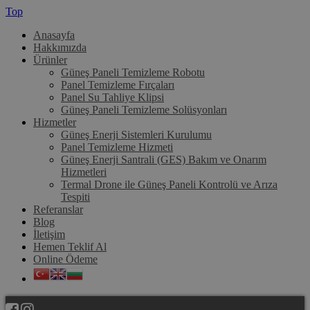
Top
Anasayfa
Hakkımızda
Ürünler
Güneş Paneli Temizleme Robotu
Panel Temizleme Fırçaları
Panel Su Tahliye Klipsi
Güneş Paneli Temizleme Solüsyonları
Hizmetler
Güneş Enerji Sistemleri Kurulumu
Panel Temizleme Hizmeti
Güneş Enerji Santrali (GES) Bakım ve Onarım
Hizmetleri
Termal Drone ile Güneş Paneli Kontrolü ve Arıza
Tespiti
Referanslar
Blog
İletişim
Hemen Teklif Al
Online Ödeme