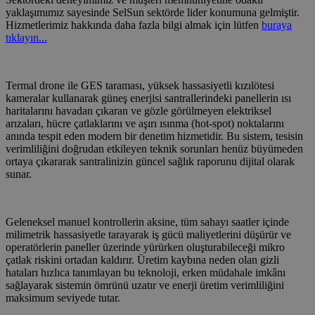
yaklaşımımız sayesinde SelSun sektörde lider konumuna gelmiştir.
Hizmetlerimiz hakkında daha fazla bilgi almak için lütfen
buraya
tıklayın...
Termal drone ile GES taraması, yüksek hassasiyetli kızılötesi
kameralar kullanarak güneş enerjisi santrallerindeki panellerin ısı
haritalarını havadan çıkaran ve gözle görülmeyen elektriksel
arızaları, hücre çatlaklarını ve aşırı ısınma (hot-spot) noktalarını
anında tespit eden modern bir denetim hizmetidir. Bu sistem, tesisin
verimliliğini doğrudan etkileyen teknik sorunları henüz büyümeden
ortaya çıkararak santralinizin güncel sağlık raporunu dijital olarak
sunar.
Geleneksel manuel kontrollerin aksine, tüm sahayı saatler içinde
milimetrik hassasiyetle tarayarak iş gücü maliyetlerini düşürür ve
operatörlerin paneller üzerinde yürürken oluşturabileceği mikro
çatlak riskini ortadan kaldırır. Üretim kaybına neden olan gizli
hataları hızlıca tanımlayan bu teknoloji, erken müdahale imkânı
sağlayarak sistemin ömrünü uzatır ve enerji üretim verimliliğini
maksimum seviyede tutar.