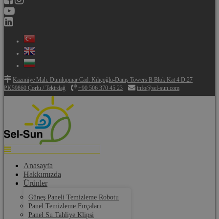
Kazımiye Mah. Dumlupınar Cad. Kılıçoğlu-Danış Towers B Blok Kat 4 D:27
PK59860 Çorlu / Tekirdağ
+90 506 370 45 23
info@sel-sun.com
Anasayfa
Hakkımızda
Ürünler
Güneş Paneli Temizleme Robotu
Panel Temizleme Fırçaları
Panel Su Tahliye Klipsi