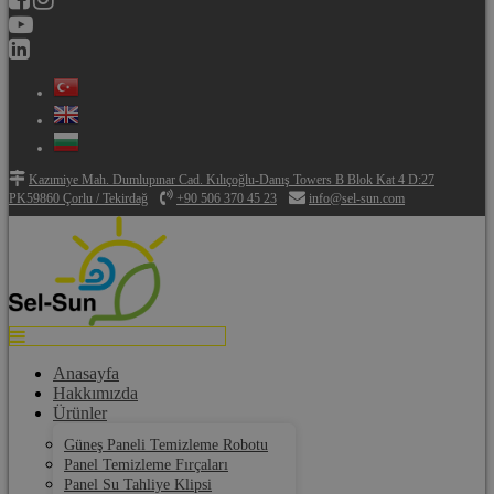
Kazımiye Mah. Dumlupınar Cad. Kılıçoğlu-Danış Towers B Blok Kat 4 D:27
PK59860 Çorlu / Tekirdağ
+90 506 370 45 23
info@sel-sun.com
Anasayfa
Hakkımızda
Ürünler
Güneş Paneli Temizleme Robotu
Panel Temizleme Fırçaları
Panel Su Tahliye Klipsi