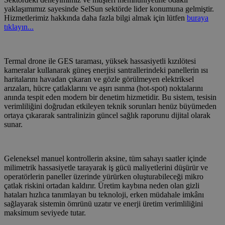
yaklaşımımız sayesinde SelSun sektörde lider konumuna gelmiştir.
Hizmetlerimiz hakkında daha fazla bilgi almak için lütfen
buraya
tıklayın...
Termal drone ile GES taraması, yüksek hassasiyetli kızılötesi
kameralar kullanarak güneş enerjisi santrallerindeki panellerin ısı
haritalarını havadan çıkaran ve gözle görülmeyen elektriksel
arızaları, hücre çatlaklarını ve aşırı ısınma (hot-spot) noktalarını
anında tespit eden modern bir denetim hizmetidir. Bu sistem, tesisin
verimliliğini doğrudan etkileyen teknik sorunları henüz büyümeden
ortaya çıkararak santralinizin güncel sağlık raporunu dijital olarak
sunar.
Geleneksel manuel kontrollerin aksine, tüm sahayı saatler içinde
milimetrik hassasiyetle tarayarak iş gücü maliyetlerini düşürür ve
operatörlerin paneller üzerinde yürürken oluşturabileceği mikro
çatlak riskini ortadan kaldırır. Üretim kaybına neden olan gizli
hataları hızlıca tanımlayan bu teknoloji, erken müdahale imkânı
sağlayarak sistemin ömrünü uzatır ve enerji üretim verimliliğini
maksimum seviyede tutar.