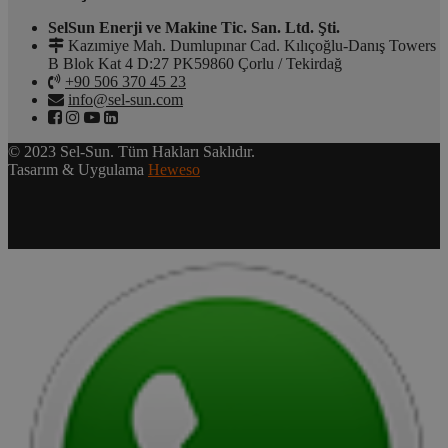
SelSun Enerji ve Makine Tic. San. Ltd. Şti.
Kazımiye Mah. Dumlupınar Cad. Kılıçoğlu-Danış Towers
B Blok Kat 4 D:27 PK59860 Çorlu / Tekirdağ
+90 506 370 45 23
info@sel-sun.com
© 2023 Sel-Sun. Tüm Hakları Saklıdır.
Tasarım & Uygulama
Heweso