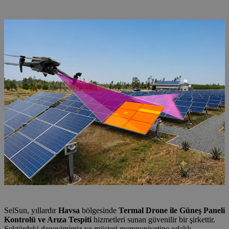
ve Arıza Tespiti
SelSun, yıllardır
Havsa
bölgesinde
Termal Drone ile Güneş Paneli
Kontrolü ve Arıza Tespiti
hizmetleri sunan güvenilir bir şirkettir.
Sektördeki deneyimimiz ve müşteri memnuniyetine odaklı