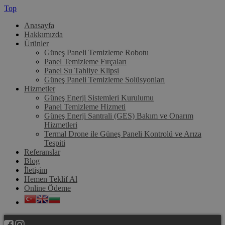
Top
Anasayfa
Hakkımızda
Ürünler
Güneş Paneli Temizleme Robotu
Panel Temizleme Fırçaları
Panel Su Tahliye Klipsi
Güneş Paneli Temizleme Solüsyonları
Hizmetler
Güneş Enerji Sistemleri Kurulumu
Panel Temizleme Hizmeti
Güneş Enerji Santrali (GES) Bakım ve Onarım
Hizmetleri
Termal Drone ile Güneş Paneli Kontrolü ve Arıza
Tespiti
Referanslar
Blog
İletişim
Hemen Teklif Al
Online Ödeme