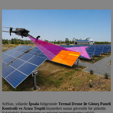
Arıza Tespiti
SelSun, yıllardır
İpsala
bölgesinde
Termal Drone ile Güneş Paneli
Kontrolü ve Arıza Tespiti
hizmetleri sunan güvenilir bir şirkettir.
Sektördeki deneyimimiz ve müşteri memnuniyetine odaklı