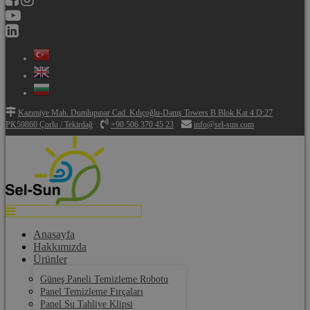
Kazımiye Mah. Dumlupınar Cad. Kılıçoğlu-Danış Towers B Blok Kat 4 D:27
PK59860 Çorlu / Tekirdağ
+90 506 370 45 23
info@sel-sun.com
Anasayfa
Hakkımızda
Ürünler
Güneş Paneli Temizleme Robotu
Panel Temizleme Fırçaları
Panel Su Tahliye Klipsi