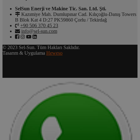
SelSun Enerji ve Makine Tic. San. Ltd. Şti.
Kazımiye Mah. Dumlupınar Cad. Kılıçoğlu-Danış Towers
B Blok Kat 4 D:27 PK59860 Çorlu / Tekirdağ
+90 506 370 45 23
info@sel-sun.com
© 2023 Sel-Sun. Tüm Hakları Saklıdır.
Tasarım & Uygulama
Heweso