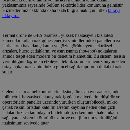
yaklaşımımız sayesinde SelSun sektörde lider konumuna gelmiştir.
Hizmetlerimiz hakkında daha fazla bilgi almak için lütfen
buraya
tıklayın...
Termal drone ile GES taraması, yüksek hassasiyetli kızılötesi
kameralar kullanarak güneş enerjisi santrallerindeki panellerin ısı
haritalarını havadan çıkaran ve gözle görülmeyen elektriksel
arızaları, hücre çatlaklarını ve aşırı ısınma (hot-spot) noktalarını
anında tespit eden modern bir denetim hizmetidir. Bu sistem, tesisin
verimliliğini doğrudan etkileyen teknik sorunları henüz büyümeden
ortaya çıkararak santralinizin güncel sağlık raporunu dijital olarak
sunar.
Geleneksel manuel kontrollerin aksine, tüm sahayı saatler içinde
milimetrik hassasiyetle tarayarak iş gücü maliyetlerini düşürür ve
operatörlerin paneller üzerinde yürürken oluşturabileceği mikro
çatlak riskini ortadan kaldırır. Üretim kaybına neden olan gizli
hataları hızlıca tanımlayan bu teknoloji, erken müdahale imkânı
sağlayarak sistemin ömrünü uzatır ve enerji üretim verimliliğini
maksimum seviyede tutar.