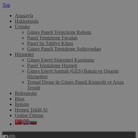
Top
Anasayfa
Hakkımızda
Ürünler
Güneş Paneli Temizleme Robotu
Panel Temizleme Fırçaları
Panel Su Tahliye Klipsi
Güneş Paneli Temizleme Solüsyonları
Hizmetler
Güneş Enerji Sistemleri Kurulumu
Panel Temizleme Hizmeti
Güneş Enerji Santrali (GES) Bakım ve Onarım
Hizmetleri
Termal Drone ile Güneş Paneli Kontrolü ve Arıza
Tespiti
Referanslar
Blog
İletişim
Hemen Teklif Al
Online Ödeme