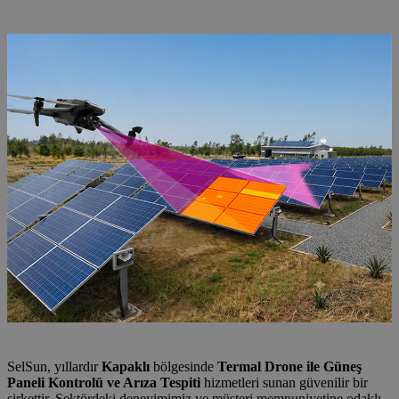
ve Arıza Tespiti
SelSun, yıllardır
Kapaklı
bölgesinde
Termal Drone ile Güneş
Paneli Kontrolü ve Arıza Tespiti
hizmetleri sunan güvenilir bir
şirkettir. Sektördeki deneyimimiz ve müşteri memnuniyetine odaklı