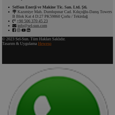
SelSun Enerji ve Makine Tic. San. Ltd. Şti.
Kazımiye Mah. Dumlupınar Cad. Kılıçoğlu-Danış Towers
B Blok Kat 4 D:27 PK59860 Çorlu / Tekirdağ
+90 506 370 45 23
info@sel-sun.com
© 2023 Sel-Sun. Tüm Hakları Saklıdır.
Tasarım & Uygulama
Heweso