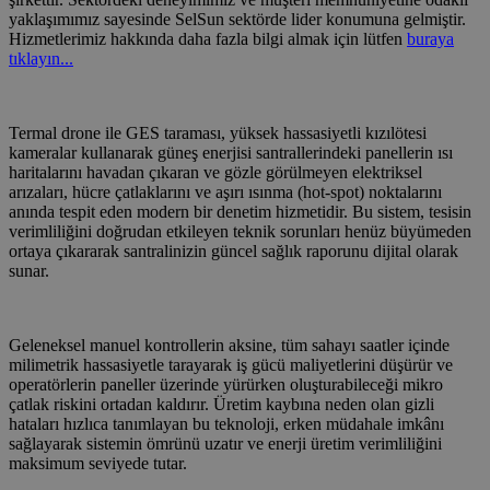
yaklaşımımız sayesinde SelSun sektörde lider konumuna gelmiştir.
Hizmetlerimiz hakkında daha fazla bilgi almak için lütfen
buraya
tıklayın...
Termal drone ile GES taraması, yüksek hassasiyetli kızılötesi
kameralar kullanarak güneş enerjisi santrallerindeki panellerin ısı
haritalarını havadan çıkaran ve gözle görülmeyen elektriksel
arızaları, hücre çatlaklarını ve aşırı ısınma (hot-spot) noktalarını
anında tespit eden modern bir denetim hizmetidir. Bu sistem, tesisin
verimliliğini doğrudan etkileyen teknik sorunları henüz büyümeden
ortaya çıkararak santralinizin güncel sağlık raporunu dijital olarak
sunar.
Geleneksel manuel kontrollerin aksine, tüm sahayı saatler içinde
milimetrik hassasiyetle tarayarak iş gücü maliyetlerini düşürür ve
operatörlerin paneller üzerinde yürürken oluşturabileceği mikro
çatlak riskini ortadan kaldırır. Üretim kaybına neden olan gizli
hataları hızlıca tanımlayan bu teknoloji, erken müdahale imkânı
sağlayarak sistemin ömrünü uzatır ve enerji üretim verimliliğini
maksimum seviyede tutar.