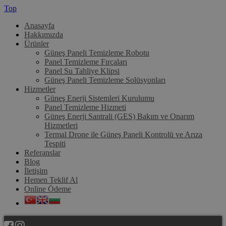
Top
Anasayfa
Hakkımızda
Ürünler
Güneş Paneli Temizleme Robotu
Panel Temizleme Fırçaları
Panel Su Tahliye Klipsi
Güneş Paneli Temizleme Solüsyonları
Hizmetler
Güneş Enerji Sistemleri Kurulumu
Panel Temizleme Hizmeti
Güneş Enerji Santrali (GES) Bakım ve Onarım
Hizmetleri
Termal Drone ile Güneş Paneli Kontrolü ve Arıza
Tespiti
Referanslar
Blog
İletişim
Hemen Teklif Al
Online Ödeme