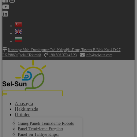
Kazımiye Mah. Dumlupınar Cad. Kılıçoğlu-Danış Towers B Blok Kat 4 D:27
PK59860 Çorlu / Tekirdağ
+90 506 370 45 23
info@sel-sun.com
Anasayfa
Hakkımızda
Ürünler
Güneş Paneli Temizleme Robotu
Panel Temizleme Fırçaları
Panel Su Tahliye Klipsi