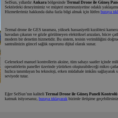
SelSun, yıllardır
Ankara
bölgesinde
Termal Drone ile Güneş Panel
Sektördeki deneyimimiz ve müşteri memnuniyetine odaklı yaklaşımı
Hizmetlerimiz hakkında daha fazla bilgi almak için lütfen
buraya tıkl
Termal drone ile GES taraması, yüksek hassasiyetli kızılötesi kamerala
havadan çıkaran ve gözle görülmeyen elektriksel arızaları, hücre çatla
modern bir denetim hizmetidir. Bu sistem, tesisin verimliliğini doğ
santralinizin güncel sağlık raporunu dijital olarak sunar.
Geleneksel manuel kontrollerin aksine, tüm sahayı saatler içinde mili
operatörlerin paneller üzerinde yürürken oluşturabileceği mikro çatlak
hızlıca tanımlayan bu teknoloji, erken müdahale imkânı sağlayarak s
seviyede tutar.
Eğer SelSun’nın kaliteli
Termal Drone ile Güneş Paneli Kontrolü 
katmak istiyorsanız,
buraya tıklayarak
bizimle iletişime geçebilirsiniz