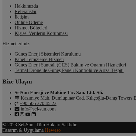
Hakkımızda
Referanslar
İletişim
Online Ödeme
Hizmet Bölgeleri
Kişisel Verilerin Korunması
Hizmetlerimiz
Güneş Enerji Sistemleri Kurulumu
Panel Temizleme Hizmeti
Güneş Enerji Santrali (GES) Bakım ve Onarım Hizmetleri
Termal Drone ile Güneş Paneli Kontrolü ve Arıza Tespiti
Bize Ulaşın
SelSun Enerji ve Makine Tic. San. Ltd. Şti.
Kazımiye Mah. Dumlupınar Cad. Kılıçoğlu-Danış Towers B
+90 506 370 45 23
info@sel-sun.com
© 2023 Sel-Sun. Tüm Hakları Saklıdır.
Tasarım & Uygulama
Heweso