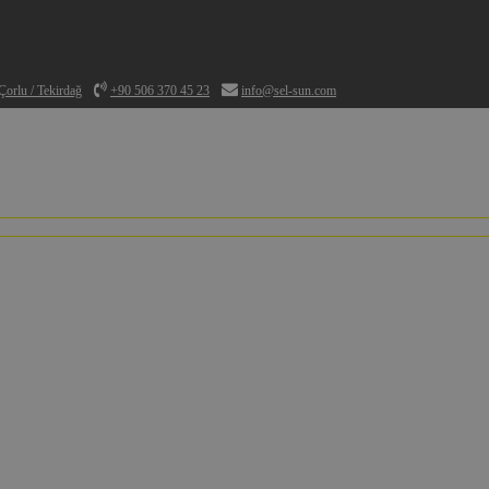
orlu / Tekirdağ
+90 506 370 45 23
info@sel-sun.com