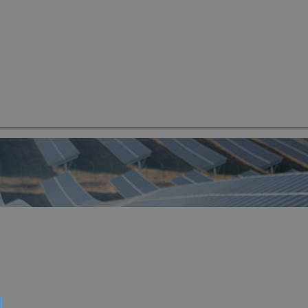
ntrolü ve Arıza Tespiti