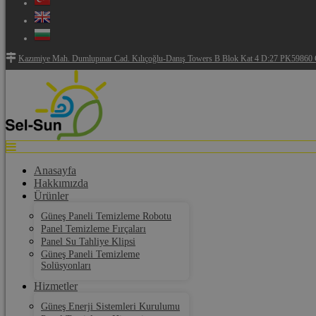
Kazımiye Mah. Dumlupınar Cad. Kılıçoğlu-Danış Towers B Blok Kat 4 D:27 PK59860 Ç
Anasayfa
Hakkımızda
Ürünler
Güneş Paneli Temizleme Robotu
Panel Temizleme Fırçaları
Panel Su Tahliye Klipsi
Güneş Paneli Temizleme
Solüsyonları
Hizmetler
Güneş Enerji Sistemleri Kurulumu