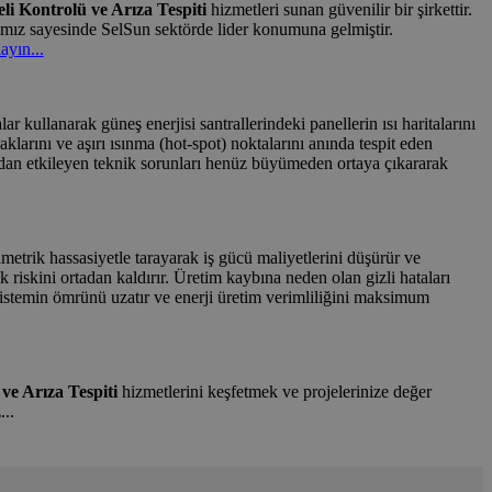
i Kontrolü ve Arıza Tespiti
hizmetleri sunan güvenilir bir şirkettir.
mız sayesinde SelSun sektörde lider konumuna gelmiştir.
ayın...
r kullanarak güneş enerjisi santrallerindeki panellerin ısı haritalarını
klarını ve aşırı ısınma (hot-spot) noktalarını anında tespit eden
rudan etkileyen teknik sorunları henüz büyümeden ortaya çıkararak
metrik hassasiyetle tarayarak iş gücü maliyetlerini düşürür ve
 riskini ortadan kaldırır. Üretim kaybına neden olan gizli hataları
istemin ömrünü uzatır ve enerji üretim verimliliğini maksimum
ve Arıza Tespiti
hizmetlerini keşfetmek ve projelerinize değer
...