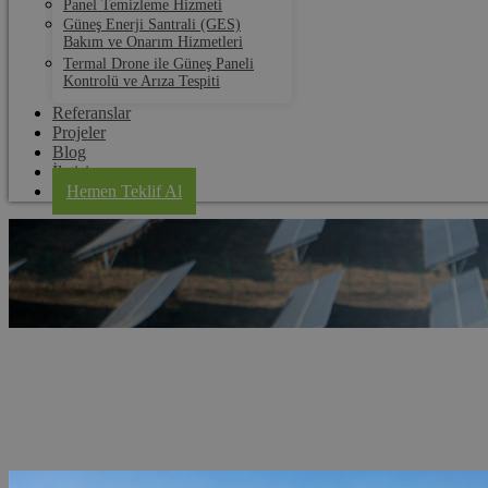
Panel Temizleme Hizmeti
Güneş Enerji Santrali (GES)
Bakım ve Onarım Hizmetleri
Termal Drone ile Güneş Paneli
Kontrolü ve Arıza Tespiti
Referanslar
Projeler
Blog
İletişim
Hemen Teklif Al
Ankara Termal Drone ile Güneş Paneli Ko
Anasayfa
Hizmet Bölgeleri