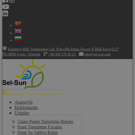
Kazımiye Mah. Dumlupınar Cad. Kılıçoğlu-Danış Towers B Blok Kat 4 D:27
PK59860 Çorlu / Tekirdağ
+90 506 370 45 23
info@sel-sun.com
Anasayfa
Hakkımızda
Ürünler
Güneş Paneli Temizleme Robotu
Panel Temizleme Fırçaları
Panel Su Tahliye Klipsi