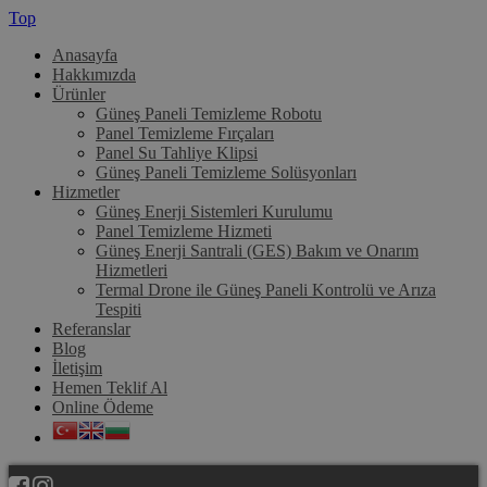
Top
Anasayfa
Hakkımızda
Ürünler
Güneş Paneli Temizleme Robotu
Panel Temizleme Fırçaları
Panel Su Tahliye Klipsi
Güneş Paneli Temizleme Solüsyonları
Hizmetler
Güneş Enerji Sistemleri Kurulumu
Panel Temizleme Hizmeti
Güneş Enerji Santrali (GES) Bakım ve Onarım
Hizmetleri
Termal Drone ile Güneş Paneli Kontrolü ve Arıza
Tespiti
Referanslar
Blog
İletişim
Hemen Teklif Al
Online Ödeme