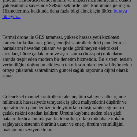
yaklaşımımız sayesinde SelSun sektörde lider konumuna gelmiştir.
Hizmetlerimiz hakkında daha fazla bilgi almak için lütfen
buraya
tıklayın...
Termal drone ile GES taraması, yüksek hassasiyetli kızılötesi
kameralar kullanarak güneş enerjisi santrallerindeki panellerin ısı
haritalarını havadan çıkaran ve gözle görülmeyen elektriksel
arızaları, hücre çatlaklarını ve aşırı ısınma (hot-spot) noktalarını
anında tespit eden modern bir denetim hizmetidir. Bu sistem, tesisin
verimliliğini doğrudan etkileyen teknik sorunları henüz büyümeden
ortaya çıkararak santralinizin güncel sağlık raporunu dijital olarak
sunar.
Geleneksel manuel kontrollerin aksine, tüm sahayı saatler içinde
milimetrik hassasiyetle tarayarak iş gücü maliyetlerini düşürür ve
operatörlerin paneller üzerinde yürürken oluşturabileceği mikro
çatlak riskini ortadan kaldırır. Üretim kaybına neden olan gizli
hataları hızlıca tanımlayan bu teknoloji, erken müdahale imkânı
sağlayarak sistemin ömrünü uzatır ve enerji üretim verimliliğini
maksimum seviyede tutar.