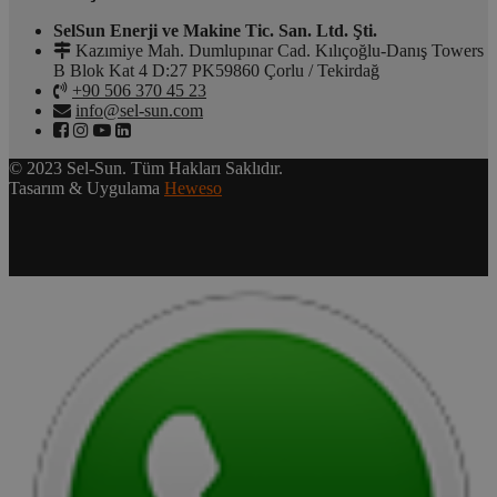
SelSun Enerji ve Makine Tic. San. Ltd. Şti.
Kazımiye Mah. Dumlupınar Cad. Kılıçoğlu-Danış Towers
B Blok Kat 4 D:27 PK59860 Çorlu / Tekirdağ
+90 506 370 45 23
info@sel-sun.com
© 2023 Sel-Sun. Tüm Hakları Saklıdır.
Tasarım & Uygulama
Heweso