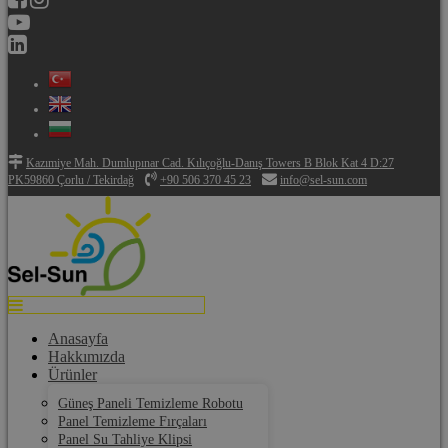
Kazımiye Mah. Dumlupınar Cad. Kılıçoğlu-Danış Towers B Blok Kat 4 D:27
PK59860 Çorlu / Tekirdağ
+90 506 370 45 23
info@sel-sun.com
Anasayfa
Hakkımızda
Ürünler
Güneş Paneli Temizleme Robotu
Panel Temizleme Fırçaları
Panel Su Tahliye Klipsi