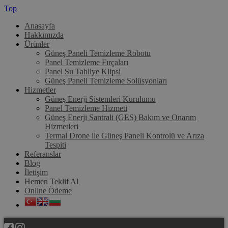
Top
Anasayfa
Hakkımızda
Ürünler
Güneş Paneli Temizleme Robotu
Panel Temizleme Fırçaları
Panel Su Tahliye Klipsi
Güneş Paneli Temizleme Solüsyonları
Hizmetler
Güneş Enerji Sistemleri Kurulumu
Panel Temizleme Hizmeti
Güneş Enerji Santrali (GES) Bakım ve Onarım
Hizmetleri
Termal Drone ile Güneş Paneli Kontrolü ve Arıza
Tespiti
Referanslar
Blog
İletişim
Hemen Teklif Al
Online Ödeme