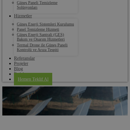
Güneş Paneli Temizleme
Solüsyonları
Hizmetler
Güneş Enerji Sistemleri Kurulumu
Panel Temizleme Hizmeti
Güneş Enerji Santrali (GES)
Bakım ve Onarım Hizmetleri
Termal Drone ile Güneş Paneli
Kontrolü ve Arıza Tespiti
Referanslar
Projeler
Blog
İletişim
Hemen Teklif Al
Süloğlu Güneş Paneli Kurulum ve Bakım