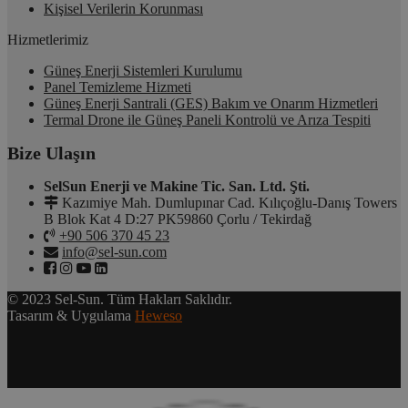
Kişisel Verilerin Korunması
Hizmetlerimiz
Güneş Enerji Sistemleri Kurulumu
Panel Temizleme Hizmeti
Güneş Enerji Santrali (GES) Bakım ve Onarım Hizmetleri
Termal Drone ile Güneş Paneli Kontrolü ve Arıza Tespiti
Bize Ulaşın
SelSun Enerji ve Makine Tic. San. Ltd. Şti.
Kazımiye Mah. Dumlupınar Cad. Kılıçoğlu-Danış Towers
B Blok Kat 4 D:27 PK59860 Çorlu / Tekirdağ
+90 506 370 45 23
info@sel-sun.com
© 2023 Sel-Sun. Tüm Hakları Saklıdır.
Tasarım & Uygulama
Heweso