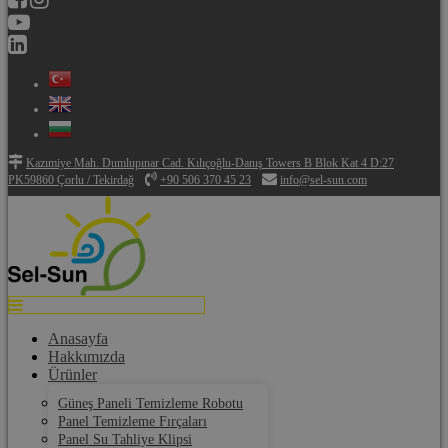
Kazımiye Mah. Dumlupınar Cad. Kılıçoğlu-Danış Towers B Blok Kat 4 D:27
PK59860 Çorlu / Tekirdağ
+90 506 370 45 23
info@sel-sun.com
Anasayfa
Hakkımızda
Ürünler
Güneş Paneli Temizleme Robotu
Panel Temizleme Fırçaları
Panel Su Tahliye Klipsi