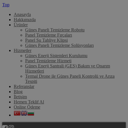
Top
Anasayfa
Hakkımızda
Ürünler
Güneş Paneli Temizleme Robotu
Panel Temizleme Fırçaları
Panel Su Tahliye Klipsi
Güneş Paneli Temizleme Solüsyonları
Hizmetler
Güneş Enerji Sistemleri Kurulumu
Panel Temizleme Hizmeti
Güneş Enerji Santrali (GES) Bakım ve Onarım
Hizmetleri
Termal Drone ile Güneş Paneli Kontrolü ve Arıza
Tespiti
Referanslar
Blog
İletişim
Hemen Teklif Al
Online Ödeme