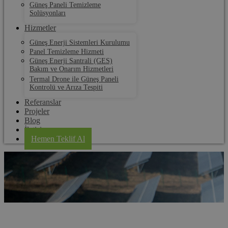
Güneş Paneli Temizleme
Solüsyonları
Hizmetler
Güneş Enerji Sistemleri Kurulumu
Panel Temizleme Hizmeti
Güneş Enerji Santrali (GES)
Bakım ve Onarım Hizmetleri
Termal Drone ile Güneş Paneli
Kontrolü ve Arıza Tespiti
Referanslar
Projeler
Blog
İletişim
Hemen Teklif Al
Hadımköy Güneş Paneli Kurulum ve Bakım