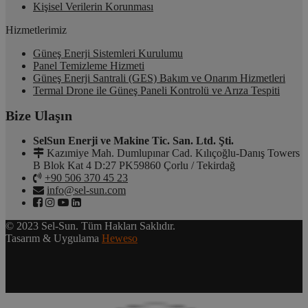
Kişisel Verilerin Korunması
Hizmetlerimiz
Güneş Enerji Sistemleri Kurulumu
Panel Temizleme Hizmeti
Güneş Enerji Santrali (GES) Bakım ve Onarım Hizmetleri
Termal Drone ile Güneş Paneli Kontrolü ve Arıza Tespiti
Bize Ulaşın
SelSun Enerji ve Makine Tic. San. Ltd. Şti.
Kazımiye Mah. Dumlupınar Cad. Kılıçoğlu-Danış Towers
B Blok Kat 4 D:27 PK59860 Çorlu / Tekirdağ
+90 506 370 45 23
info@sel-sun.com
© 2023 Sel-Sun. Tüm Hakları Saklıdır.
Tasarım & Uygulama
Heweso