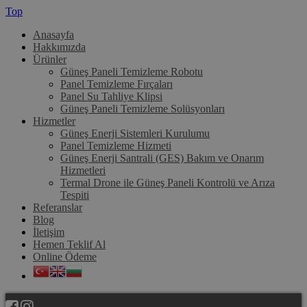
Top
Anasayfa
Hakkımızda
Ürünler
Güneş Paneli Temizleme Robotu
Panel Temizleme Fırçaları
Panel Su Tahliye Klipsi
Güneş Paneli Temizleme Solüsyonları
Hizmetler
Güneş Enerji Sistemleri Kurulumu
Panel Temizleme Hizmeti
Güneş Enerji Santrali (GES) Bakım ve Onarım
Hizmetleri
Termal Drone ile Güneş Paneli Kontrolü ve Arıza
Tespiti
Referanslar
Blog
İletişim
Hemen Teklif Al
Online Ödeme