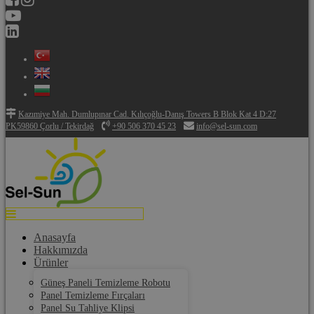
Kazımiye Mah. Dumlupınar Cad. Kılıçoğlu-Danış Towers B Blok Kat 4 D:27
PK59860 Çorlu / Tekirdağ
+90 506 370 45 23
info@sel-sun.com
Anasayfa
Hakkımızda
Ürünler
Güneş Paneli Temizleme Robotu
Panel Temizleme Fırçaları
Panel Su Tahliye Klipsi