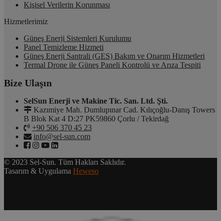
Kişisel Verilerin Korunması
Hizmetlerimiz
Güneş Enerji Sistemleri Kurulumu
Panel Temizleme Hizmeti
Güneş Enerji Santrali (GES) Bakım ve Onarım Hizmetleri
Termal Drone ile Güneş Paneli Kontrolü ve Arıza Tespiti
Bize Ulaşın
SelSun Enerji ve Makine Tic. San. Ltd. Şti.
Kazımiye Mah. Dumlupınar Cad. Kılıçoğlu-Danış Towers
B Blok Kat 4 D:27 PK59860 Çorlu / Tekirdağ
+90 506 370 45 23
info@sel-sun.com
© 2023 Sel-Sun. Tüm Hakları Saklıdır.
Tasarım & Uygulama
Heweso