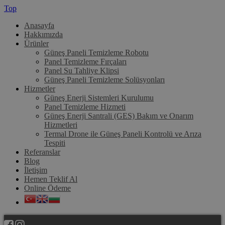
Top
Anasayfa
Hakkımızda
Ürünler
Güneş Paneli Temizleme Robotu
Panel Temizleme Fırçaları
Panel Su Tahliye Klipsi
Güneş Paneli Temizleme Solüsyonları
Hizmetler
Güneş Enerji Sistemleri Kurulumu
Panel Temizleme Hizmeti
Güneş Enerji Santrali (GES) Bakım ve Onarım
Hizmetleri
Termal Drone ile Güneş Paneli Kontrolü ve Arıza
Tespiti
Referanslar
Blog
İletişim
Hemen Teklif Al
Online Ödeme