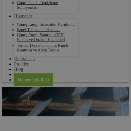
Güneş Paneli Temizleme
Solüsyonları
Hizmetler
Güneş Enerji Sistemleri Kurulumu
Panel Temizleme Hizmeti
Güneş Enerji Santrali (GES)
Bakım ve Onarım Hizmetleri
Termal Drone ile Güneş Paneli
Kontrolü ve Arıza Tespiti
Referanslar
Projeler
Blog
İletişim
Hemen Teklif Al
Havsa Panel Su Tahliye Klipsi