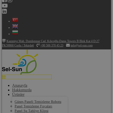
Kazımiye Mah. Dumlupınar Cad. Kılıçoğlu-Danış Towers B Blok Kat 4 D:27
PK59860 Çorlu / Tekirdağ
+90 506 370 45 23
info@sel-sun.com
Anasayfa
Hakkımızda
Ürünler
Güneş Paneli Temizleme Robotu
Panel Temizleme Fırçaları
Panel Su Tahliye Klipsi