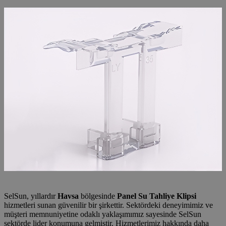
SelSun, yıllardır
Havsa
bölgesinde
Panel Su Tahliye Klipsi
hizmetleri sunan güvenilir bir şirkettir. Sektördeki deneyimimiz ve
müşteri memnuniyetine odaklı yaklaşımımız sayesinde SelSun
sektörde lider konumuna gelmiştir. Hizmetlerimiz hakkında daha