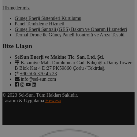
Hizmetlerimiz
Güneş Enerji Sistemleri Kurulumu
Panel Temizleme Hizmeti
Güneş Enerji Santrali (GES) Bakım ve Onarım Hizmetleri
Termal Drone ile Güneş Paneli Kontrolü ve Arıza Tespiti
Bize Ulaşın
SelSun Enerji ve Makine Tic. San. Ltd. Şti.
Kazımiye Mah. Dumlupınar Cad. Kılıçoğlu-Danış Towers
B Blok Kat 4 D:27 PK59860 Çorlu / Tekirdağ
+90 506 370 45 23
info@sel-sun.com
© 2023 Sel-Sun. Tüm Hakları Saklıdır.
Tasarım & Uygulama
Heweso