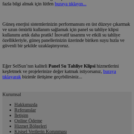
fazla bilgi almak için lütfen
buraya tıklayın...
Güneş enerjisi sistemlerinizin performansını en üst düzeye çıkarmak
ve uzun ömürlü kullanım sağlamak için panel su tahliye klipsi
kullanımı artık daha pratik! İnovatif tasarımı ve etkili su tahliye
özellikleriyle, güneş panellerinizin üzerinde biriken suyu hızla ve
güvenli bir şekilde uzaklaştırıyoruz.
Eğer SelSun’nın kaliteli
Panel Su Tahliye Klipsi
hizmetlerini
keşfetmek ve projelerinize değer katmak istiyorsanız,
buraya
tıklayarak
bizimle iletişime geçebilirsiniz...
Kurumsal
Hakkımızda
Referanslar
İletişim
Online Ödeme
Hizmet Bölgeleri
Kişisel Verilerin Korunması