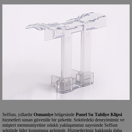
SelSun, yıllardır
Osmaniye
bölgesinde
Panel Su Tahliye Klipsi
hizmetleri sunan güvenilir bir şirkettir. Sektördeki deneyimimiz ve
müşteri memnuniyetine odaklı yaklaşımımız sayesinde SelSun
sektörde lider konumuna gelmiştir. Hizmetlerimiz hakkında daha