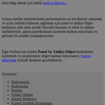
fazla bilgi almak için lütfen
buraya tıklayın...
Güneş enerjisi sistemlerinizin performansını en üst düzeye çıkarmak
ve uzun ömürlü kullanım sağlamak için panel su tahliye klipsi
kullanımı artık daha pratik! İnovatif tasarımı ve etkili su tahliye
özellikleriyle, güneş panellerinizin üzerinde biriken suyu hızla ve
güvenli bir şekilde uzaklaştırıyoruz.
Eğer SelSun’nın kaliteli
Panel Su Tahliye Klipsi
hizmetlerini
keşfetmek ve projelerinize değer katmak istiyorsanız,
buraya
tıklayarak
bizimle iletişime geçebilirsiniz...
Kurumsal
Hakkımızda
Referanslar
İletişim
Online Ödeme
Hizmet Bölgeleri
Kişisel Verilerin Korunması