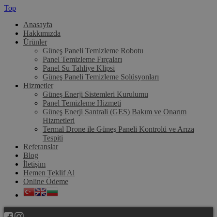
Top
Anasayfa
Hakkımızda
Ürünler
Güneş Paneli Temizleme Robotu
Panel Temizleme Fırçaları
Panel Su Tahliye Klipsi
Güneş Paneli Temizleme Solüsyonları
Hizmetler
Güneş Enerji Sistemleri Kurulumu
Panel Temizleme Hizmeti
Güneş Enerji Santrali (GES) Bakım ve Onarım
Hizmetleri
Termal Drone ile Güneş Paneli Kontrolü ve Arıza
Tespiti
Referanslar
Blog
İletişim
Hemen Teklif Al
Online Ödeme