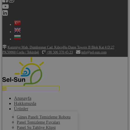
Kazımiye Mah. Dumlupınar Cad. Kılıçoğlu-Danış Towers B Blok Kat 4 D:27
PK59860 Çorlu / Tekirdağ
+90 506 370 45 23
info@sel-sun.com
Anasayfa
Hakkımızda
Ürünler
Güneş Paneli Temizleme Robotu
Panel Temizleme Fırçaları
Panel Su Tahliye Klipsi