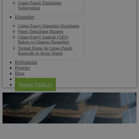
Güneş Paneli Temizleme
Solüsyonları
Hizmetler
Güneş Enerji Sistemleri Kurulumu
Panel Temizleme Hizmeti
Güneş Enerji Santrali (GES)
Bakım ve Onarım Hizmetleri
Termal Drone ile Güneş Paneli
Kontrolü ve Arıza Tespiti
Referanslar
Projeler
Blog
İletişim
Hemen Teklif Al
Osmaniye Panel Su Tahliye Klipsi