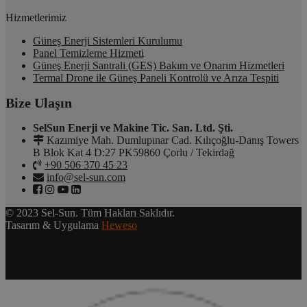
Hizmetlerimiz
Güneş Enerji Sistemleri Kurulumu
Panel Temizleme Hizmeti
Güneş Enerji Santrali (GES) Bakım ve Onarım Hizmetleri
Termal Drone ile Güneş Paneli Kontrolü ve Arıza Tespiti
Bize Ulaşın
SelSun Enerji ve Makine Tic. San. Ltd. Şti.
Kazımiye Mah. Dumlupınar Cad. Kılıçoğlu-Danış Towers
B Blok Kat 4 D:27 PK59860 Çorlu / Tekirdağ
+90 506 370 45 23
info@sel-sun.com
© 2023 Sel-Sun. Tüm Hakları Saklıdır.
Tasarım & Uygulama
Heweso