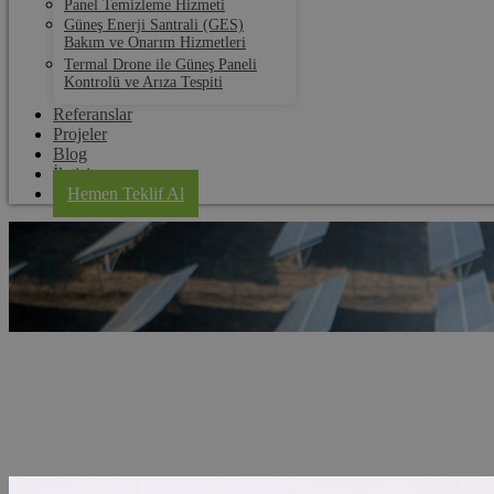
Panel Temizleme Hizmeti
Güneş Enerji Santrali (GES)
Bakım ve Onarım Hizmetleri
Termal Drone ile Güneş Paneli
Kontrolü ve Arıza Tespiti
Referanslar
Projeler
Blog
İletişim
Hemen Teklif Al
Aydın Panel Su Tahliye Klipsi
Anasayfa
Hizmet Bölgeleri