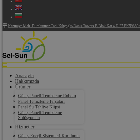
Kazımiye Mah. Dumlupınar Cad. Kılıçoğlu-Danış Towers B Blok Kat 4 D:27 PK59860 Ç
Anasayfa
Hakkımızda
Ürünler
Güneş Paneli Temizleme Robotu
Panel Temizleme Fırçaları
Panel Su Tahliye Klipsi
Güneş Paneli Temizleme
Solüsyonları
Hizmetler
Güneş Enerji Sistemleri Kurulumu