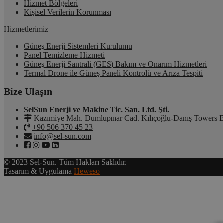
Hizmet Bölgeleri
Kişisel Verilerin Korunması
Hizmetlerimiz
Güneş Enerji Sistemleri Kurulumu
Panel Temizleme Hizmeti
Güneş Enerji Santrali (GES) Bakım ve Onarım Hizmetleri
Termal Drone ile Güneş Paneli Kontrolü ve Arıza Tespiti
Bize Ulaşın
SelSun Enerji ve Makine Tic. San. Ltd. Şti.
Kazımiye Mah. Dumlupınar Cad. Kılıçoğlu-Danış Towers B
+90 506 370 45 23
info@sel-sun.com
© 2023 Sel-Sun. Tüm Hakları Saklıdır.
Tasarım & Uygulama
Heweso