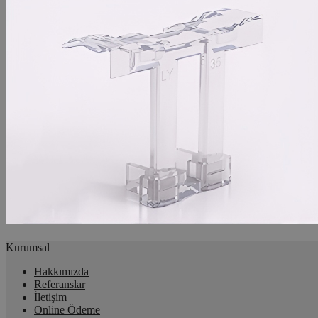
Kurumsal
Hakkımızda
Referanslar
İletişim
Online Ödeme