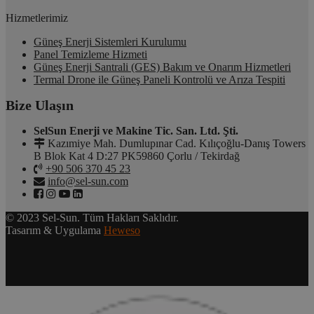
Hizmetlerimiz
Güneş Enerji Sistemleri Kurulumu
Panel Temizleme Hizmeti
Güneş Enerji Santrali (GES) Bakım ve Onarım Hizmetleri
Termal Drone ile Güneş Paneli Kontrolü ve Arıza Tespiti
Bize Ulaşın
SelSun Enerji ve Makine Tic. San. Ltd. Şti.
Kazımiye Mah. Dumlupınar Cad. Kılıçoğlu-Danış Towers
B Blok Kat 4 D:27 PK59860 Çorlu / Tekirdağ
+90 506 370 45 23
info@sel-sun.com
© 2023 Sel-Sun. Tüm Hakları Saklıdır.
Tasarım & Uygulama
Heweso