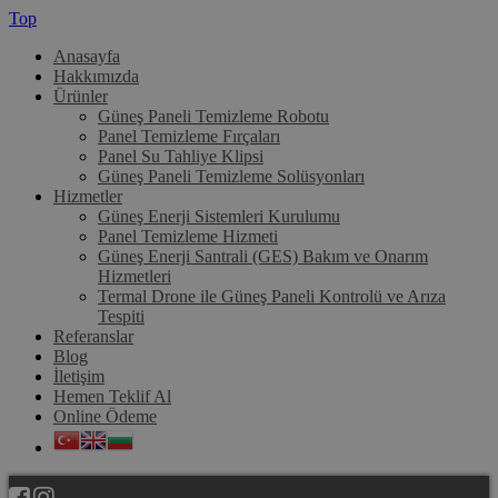
Top
Anasayfa
Hakkımızda
Ürünler
Güneş Paneli Temizleme Robotu
Panel Temizleme Fırçaları
Panel Su Tahliye Klipsi
Güneş Paneli Temizleme Solüsyonları
Hizmetler
Güneş Enerji Sistemleri Kurulumu
Panel Temizleme Hizmeti
Güneş Enerji Santrali (GES) Bakım ve Onarım
Hizmetleri
Termal Drone ile Güneş Paneli Kontrolü ve Arıza
Tespiti
Referanslar
Blog
İletişim
Hemen Teklif Al
Online Ödeme