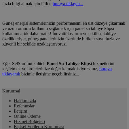
fazla bilgi almak için lütfen
buraya tıklayın...
Güneş enerjisi sistemlerinizin performansını en üst düzeye çıkarmak
ve uzun ömürlü kullanım sağlamak için panel su tahliye klipsi
kullanımı artık daha pratik! İnovatif tasarımı ve etkili su tahliye
özellikleriyle, güneş panellerinizin üzerinde biriken suyu hızla ve
güvenli bir şekilde uzaklaştırıyoruz.
Eğer SelSun’nın kaliteli
Panel Su Tahliye Klipsi
hizmetlerini
keşfetmek ve projelerinize değer katmak istiyorsanız,
buraya
tıklayarak
bizimle iletişime geçebilirsiniz...
Kurumsal
Hakkımızda
Referanslar
İletişim
Online Ödeme
Hizmet Bölgeleri
Kişisel Verilerin Korunması