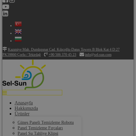
Kazımiye Mah. Dumlupınar Cad. Kılıçoğlu-Danış Towers B Blok Kat 4 D:27
PK59860 Çorlu / Tekirdağ
+90 506 370 45 23
info@sel-sun.com
Anasayfa
Hakkımızda
Ürünler
Güneş Paneli Temizleme Robotu
Panel Temizleme Fırçaları
Panel Su Tahliye Klipsi