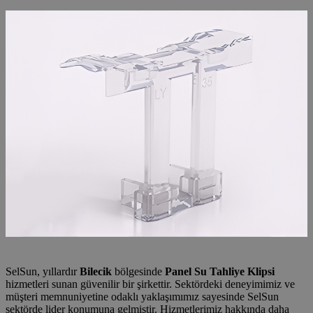
SelSun, yıllardır
Bilecik
bölgesinde
Panel Su Tahliye Klipsi
hizmetleri sunan güvenilir bir şirkettir. Sektördeki deneyimimiz ve
müşteri memnuniyetine odaklı yaklaşımımız sayesinde SelSun
sektörde lider konumuna gelmiştir. Hizmetlerimiz hakkında daha