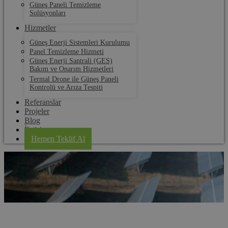
Güneş Paneli Temizleme
Solüsyonları
Hizmetler
Güneş Enerji Sistemleri Kurulumu
Panel Temizleme Hizmeti
Güneş Enerji Santrali (GES)
Bakım ve Onarım Hizmetleri
Termal Drone ile Güneş Paneli
Kontrolü ve Arıza Tespiti
Referanslar
Projeler
Blog
İletişim
Hemen Teklif Al
Bilecik Panel Su Tahliye Klipsi