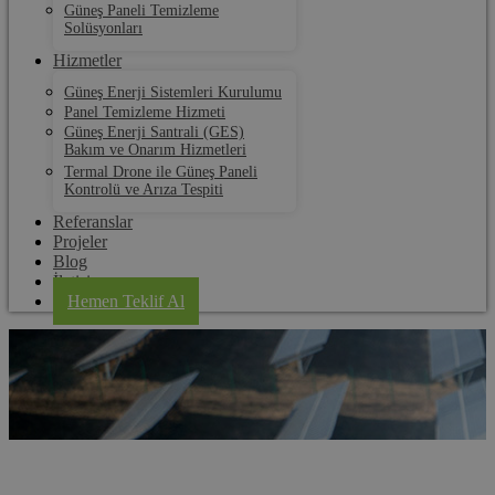
Güneş Paneli Temizleme
Solüsyonları
Hizmetler
Güneş Enerji Sistemleri Kurulumu
Panel Temizleme Hizmeti
Güneş Enerji Santrali (GES)
Bakım ve Onarım Hizmetleri
Termal Drone ile Güneş Paneli
Kontrolü ve Arıza Tespiti
Referanslar
Projeler
Blog
İletişim
Hemen Teklif Al
Çanakkale Panel Su Tahliye Klipsi