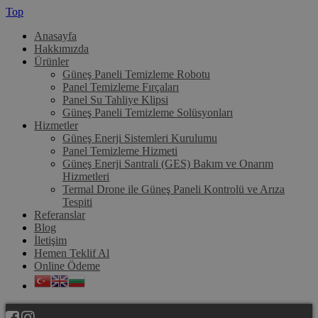
Top
Anasayfa
Hakkımızda
Ürünler
Güneş Paneli Temizleme Robotu
Panel Temizleme Fırçaları
Panel Su Tahliye Klipsi
Güneş Paneli Temizleme Solüsyonları
Hizmetler
Güneş Enerji Sistemleri Kurulumu
Panel Temizleme Hizmeti
Güneş Enerji Santrali (GES) Bakım ve Onarım
Hizmetleri
Termal Drone ile Güneş Paneli Kontrolü ve Arıza
Tespiti
Referanslar
Blog
İletişim
Hemen Teklif Al
Online Ödeme