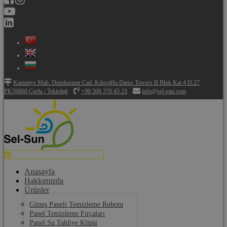
Kazımiye Mah. Dumlupınar Cad. Kılıçoğlu-Danış Towers B Blok Kat 4 D:27
PK59860 Çorlu / Tekirdağ
+90 506 370 45 23
info@sel-sun.com
Anasayfa
Hakkımızda
Ürünler
Güneş Paneli Temizleme Robotu
Panel Temizleme Fırçaları
Panel Su Tahliye Klipsi