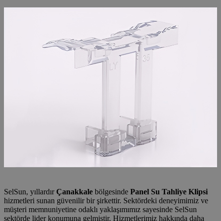
SelSun, yıllardır
Çanakkale
bölgesinde
Panel Su Tahliye Klipsi
hizmetleri sunan güvenilir bir şirkettir. Sektördeki deneyimimiz ve
müşteri memnuniyetine odaklı yaklaşımımız sayesinde SelSun
sektörde lider konumuna gelmiştir. Hizmetlerimiz hakkında daha