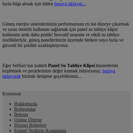
fazla bilgi almak için lütfen
buraya tıklayın...
Güneş enerjisi sistemlerinizin performansını en üst düzeye çıkarmak
ve uzun ömürlü kullanım sağlamak için panel su tahliye klipsi
kullanımı artık daha pratik! İnovatif tasarımı ve etkili su tahliye
özellikleriyle, güneş panellerinizin üzerinde biriken suyu hızla ve
güvenli bir şekilde uzaklaştırıyoruz.
Eğer SelSun’nın kaliteli
Panel Su Tahliye Klipsi
hizmetlerini
keşfetmek ve projelerinize değer katmak istiyorsanız,
buraya
tıklayarak
bizimle iletişime geçebilirsiniz...
Kurumsal
Hakkımızda
Referanslar
İletişim
Online Ödeme
Hizmet Bölgeleri
Kişisel Verilerin Korunması