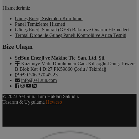
Hizmetlerimiz
Güneş Enerji Sistemleri Kurulumu
Panel Temizleme Hizmeti
Güneş Enerji Santrali (GES) Bakım ve Onarım Hizmetleri
Termal Drone ile Güneş Paneli Kontrolü ve Arıza Tespiti
Bize Ulaşın
SelSun Enerji ve Makine Tic. San. Ltd. Şti.
Kazımiye Mah. Dumlupınar Cad. Kılıçoğlu-Danış Towers
B Blok Kat 4 D:27 PK59860 Çorlu / Tekirdağ
+90 506 370 45 23
info@sel-sun.com
© 2023 Sel-Sun. Tüm Hakları Saklıdır.
Tasarım & Uygulama
Heweso