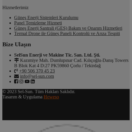
Hizmetlerimiz
Güneş Enerji Sistemleri Kurulumu
Panel Temizleme Hizmeti
Güneş Enerji Santrali (GES) Bakım ve Onarım Hizmetleri
Termal Drone ile Güneş Paneli Kontrolü ve Arıza Tespiti
Bize Ulaşın
SelSun Enerji ve Makine Tic. San. Ltd. Şti.
Kazımiye Mah. Dumlupınar Cad. Kılıçoğlu-Danış Towers
B Blok Kat 4 D:27 PK59860 Çorlu / Tekirdağ
+90 506 370 45 23
info@sel-sun.com
© 2023 Sel-Sun. Tüm Hakları Saklıdır.
Tasarım & Uygulama
Heweso