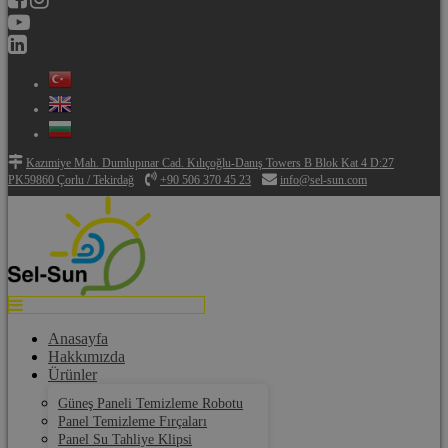
Kazımiye Mah. Dumlupınar Cad. Kılıçoğlu-Danış Towers B Blok Kat 4 D:27
PK59860 Çorlu / Tekirdağ
+90 506 370 45 23
info@sel-sun.com
Anasayfa
Hakkımızda
Ürünler
Güneş Paneli Temizleme Robotu
Panel Temizleme Fırçaları
Panel Su Tahliye Klipsi