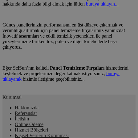
hakkında daha fazla bilgi almak için lütfen
buraya tıklayın...
Güneş panellerinizin performansını en üst düzeye çıkarmak ve
verimliliği artırmak için panel temizleme fırçalarımız yanınızda!
İnovatif tasarımları ve etkili temizlik yetenekleri ile panel
yüzeylerinizde biriken toz, polen ve diğer kirleticilerle başa
çıkıyoruz.
Eğer SelSun’nın kaliteli
Panel Temizleme Fırçaları
hizmetlerini
keşfetmek ve projelerinize değer katmak istiyorsanız,
buraya
tıklayarak
bizimle iletişime geçebilirsiniz...
Kurumsal
Hakkımızda
Referanslar
İletişim
Online Ödeme
Hizmet Bölgeleri
Kişisel Verilerin Korunması