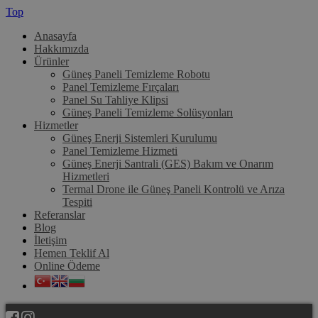
Top
Anasayfa
Hakkımızda
Ürünler
Güneş Paneli Temizleme Robotu
Panel Temizleme Fırçaları
Panel Su Tahliye Klipsi
Güneş Paneli Temizleme Solüsyonları
Hizmetler
Güneş Enerji Sistemleri Kurulumu
Panel Temizleme Hizmeti
Güneş Enerji Santrali (GES) Bakım ve Onarım
Hizmetleri
Termal Drone ile Güneş Paneli Kontrolü ve Arıza
Tespiti
Referanslar
Blog
İletişim
Hemen Teklif Al
Online Ödeme