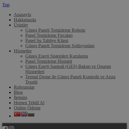
Top
Anasayfa
Hakkımızda
Ürünler
Güneş Paneli Temizleme Robotu
Panel Temizleme Fırçaları
Panel Su Tahliye Klipsi
Güneş Paneli Temizleme Solüsyonları
Hizmetler
Güneş Enerji Sistemleri Kurulumu
Panel Temizleme Hizmeti
Güneş Enerji Santrali (GES) Bakım ve Onarım
Hizmetleri
Termal Drone ile Güneş Paneli Kontrolü ve Arıza
Tespiti
Referanslar
Blog
İletişim
Hemen Teklif Al
Online Ödeme