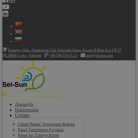
Kazımiye Mah. Dumlupınar Cad. Kılıçoğlu-Danış Towers B Blok Kat 4 D:27
PK59860 Çorlu / Tekirdağ
+90 506 370 45 23
info@sel-sun.com
Anasayfa
Hakkımızda
Ürünler
Güneş Paneli Temizleme Robotu
Panel Temizleme Fırçaları
Panel Su Tahliye Klipsi