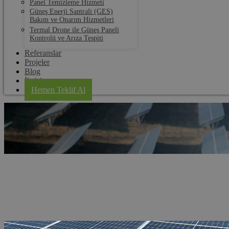
Panel Temizleme Hizmeti
Güneş Enerji Santrali (GES)
Bakım ve Onarım Hizmetleri
Termal Drone ile Güneş Paneli
Kontrolü ve Arıza Tespiti
Referanslar
Projeler
Blog
İletişim
Hemen Teklif Al
Malkara Güneş Paneli Temizleme Robot
Anasayfa
Hizmet Bölgeleri