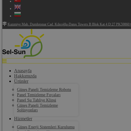
Kazımiye Mah. Dumlupınar Cad. Kılıçoğlu-Danış Towers B Blok Kat 4 D:27 PK59860 Ç
Anasayfa
Hakkımızda
Ürünler
Güneş Paneli Temizleme Robotu
Panel Temizleme Fırçaları
Panel Su Tahliye Klipsi
Güneş Paneli Temizleme
Solüsyonları
Hizmetler
Güneş Enerji Sistemleri Kurulumu