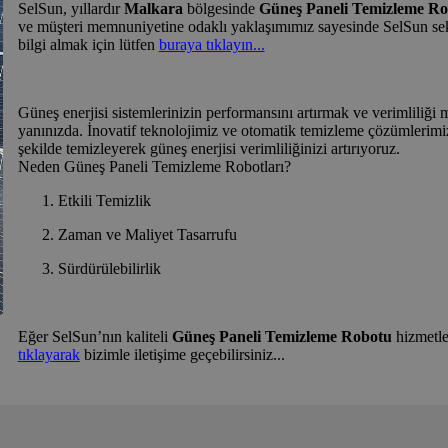
SelSun, yıllardır
Malkara
bölgesinde
Güneş Paneli Temizleme R
ve müşteri memnuniyetine odaklı yaklaşımımız sayesinde SelSun sek
bilgi almak için lütfen
buraya tıklayın...
Güneş enerjisi sistemlerinizin performansını artırmak ve verimliliğ
yanınızda. İnovatif teknolojimiz ve otomatik temizleme çözümlerimizle
şekilde temizleyerek güneş enerjisi verimliliğinizi artırıyoruz.
Neden Güneş Paneli Temizleme Robotları?
Etkili Temizlik
Zaman ve Maliyet Tasarrufu
Sürdürülebilirlik
Eğer SelSun’nın kaliteli
Güneş Paneli Temizleme Robotu
hizmetle
tıklayarak
bizimle iletişime geçebilirsiniz...