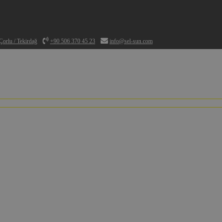
orlu / Tekirdağ
+90 506 370 45 23
info@sel-sun.com