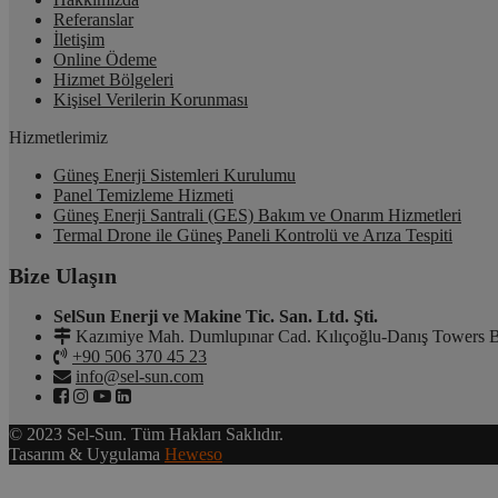
Referanslar
İletişim
Online Ödeme
Hizmet Bölgeleri
Kişisel Verilerin Korunması
Hizmetlerimiz
Güneş Enerji Sistemleri Kurulumu
Panel Temizleme Hizmeti
Güneş Enerji Santrali (GES) Bakım ve Onarım Hizmetleri
Termal Drone ile Güneş Paneli Kontrolü ve Arıza Tespiti
Bize Ulaşın
SelSun Enerji ve Makine Tic. San. Ltd. Şti.
Kazımiye Mah. Dumlupınar Cad. Kılıçoğlu-Danış Towers B
+90 506 370 45 23
info@sel-sun.com
© 2023 Sel-Sun. Tüm Hakları Saklıdır.
Tasarım & Uygulama
Heweso