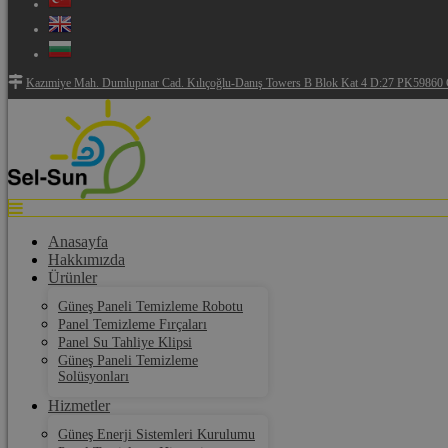
Kazımiye Mah. Dumlupınar Cad. Kılıçoğlu-Danış Towers B Blok Kat 4 D:27 PK59860 Ç
Anasayfa
Hakkımızda
Ürünler
Güneş Paneli Temizleme Robotu
Panel Temizleme Fırçaları
Panel Su Tahliye Klipsi
Güneş Paneli Temizleme
Solüsyonları
Hizmetler
Güneş Enerji Sistemleri Kurulumu