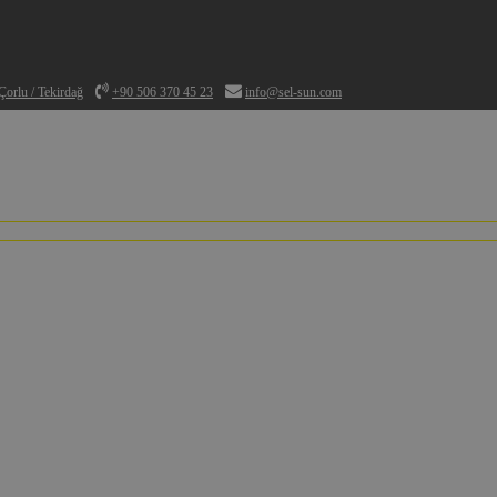
orlu / Tekirdağ
+90 506 370 45 23
info@sel-sun.com