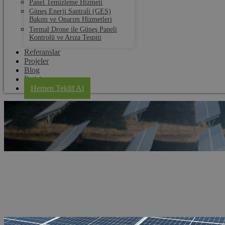
Panel Temizleme Hizmeti
Güneş Enerji Santrali (GES)
Bakım ve Onarım Hizmetleri
Termal Drone ile Güneş Paneli
Kontrolü ve Arıza Tespiti
Referanslar
Projeler
Blog
İletişim
Hemen Teklif Al
Çerkezköy Güneş Paneli Temizleme Rob
Anasayfa
Hizmet Bölgeleri