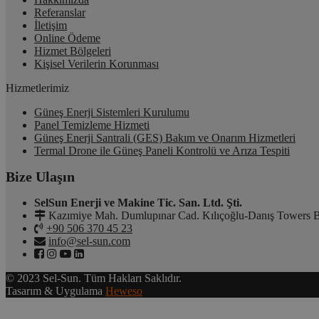
Referanslar
İletişim
Online Ödeme
Hizmet Bölgeleri
Kişisel Verilerin Korunması
Hizmetlerimiz
Güneş Enerji Sistemleri Kurulumu
Panel Temizleme Hizmeti
Güneş Enerji Santrali (GES) Bakım ve Onarım Hizmetleri
Termal Drone ile Güneş Paneli Kontrolü ve Arıza Tespiti
Bize Ulaşın
SelSun Enerji ve Makine Tic. San. Ltd. Şti.
Kazımiye Mah. Dumlupınar Cad. Kılıçoğlu-Danış Towers B
+90 506 370 45 23
info@sel-sun.com
© 2023 Sel-Sun. Tüm Hakları Saklıdır.
Tasarım & Uygulama
Heweso