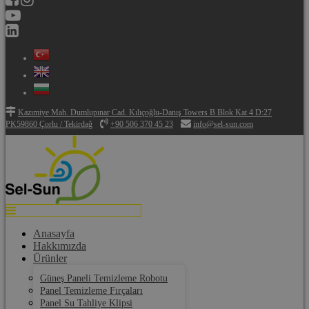
Kazımiye Mah. Dumlupınar Cad. Kılıçoğlu-Danış Towers B Blok Kat 4 D:27
PK59860 Çorlu / Tekirdağ
+90 506 370 45 23
info@sel-sun.com
Anasayfa
Hakkımızda
Ürünler
Güneş Paneli Temizleme Robotu
Panel Temizleme Fırçaları
Panel Su Tahliye Klipsi