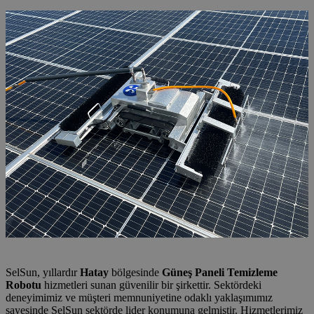
SelSun, yıllardır
Hatay
bölgesinde
Güneş Paneli Temizleme
Robotu
hizmetleri sunan güvenilir bir şirkettir. Sektördeki
deneyimimiz ve müşteri memnuniyetine odaklı yaklaşımımız
sayesinde SelSun sektörde lider konumuna gelmiştir. Hizmetlerimiz