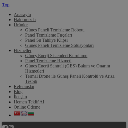
Top
Anasayfa
Hakkımızda
Ürünler
Güneş Paneli Temizleme Robotu
Panel Temizleme Fırçaları
Panel Su Tahliye Klipsi
Güneş Paneli Temizleme Solüsyonları
Hizmetler
Güneş Enerji Sistemleri Kurulumu
Panel Temizleme Hizmeti
Güneş Enerji Santrali (GES) Bakım ve Onarım
Hizmetleri
Termal Drone ile Güneş Paneli Kontrolü ve Arıza
Tespiti
Referanslar
Blog
İletişim
Hemen Teklif Al
Online Ödeme