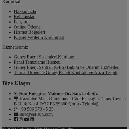
Kurumsal
Hakkımızda
Referanslar
İletişim
Online Ödeme
Hizmet Bölgeleri
Kişisel Verilerin Korunması
Hizmetlerimiz
Güneş Enerji Sistemleri Kurulumu
Panel Temizleme Hizmeti
Güneş Enerji Santrali (GES) Bakım ve Onarım Hizmetleri
Termal Drone ile Güneş Paneli Kontrolü ve Arıza Tespiti
Bize Ulaşın
SelSun Enerji ve Makine Tic. San. Ltd. Şti.
Kazımiye Mah. Dumlupınar Cad. Kılıçoğlu-Danış Towers
B Blok Kat 4 D:27 PK59860 Çorlu / Tekirdağ
+90 506 370 45 23
info@sel-sun.com