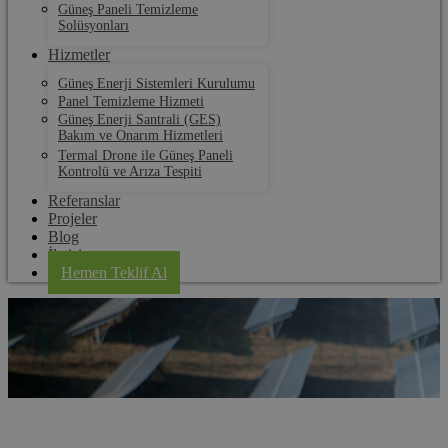
Güneş Paneli Temizleme
Solüsyonları
Hizmetler
Güneş Enerji Sistemleri Kurulumu
Panel Temizleme Hizmeti
Güneş Enerji Santrali (GES)
Bakım ve Onarım Hizmetleri
Termal Drone ile Güneş Paneli
Kontrolü ve Arıza Tespiti
Referanslar
Projeler
Blog
İletişim
Hemen Teklif Al
Hatay Güneş Paneli Temizleme Robotu