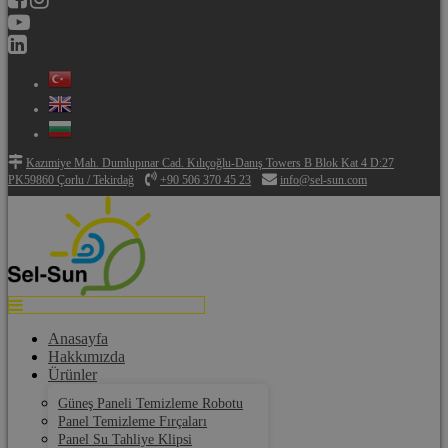
Kazımiye Mah. Dumlupınar Cad. Kılıçoğlu-Danış Towers B Blok Kat 4 D:27
PK59860 Çorlu / Tekirdağ
+90 506 370 45 23
info@sel-sun.com
Anasayfa
Hakkımızda
Ürünler
Güneş Paneli Temizleme Robotu
Panel Temizleme Fırçaları
Panel Su Tahliye Klipsi