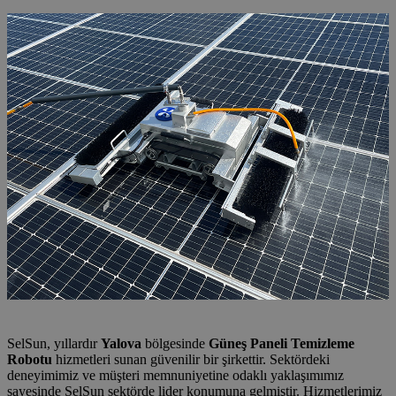
SelSun, yıllardır
Yalova
bölgesinde
Güneş Paneli Temizleme
Robotu
hizmetleri sunan güvenilir bir şirkettir. Sektördeki
deneyimimiz ve müşteri memnuniyetine odaklı yaklaşımımız
sayesinde SelSun sektörde lider konumuna gelmiştir. Hizmetlerimiz