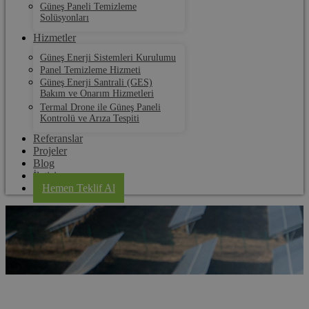
Güneş Paneli Temizleme
Solüsyonları
Hizmetler
Güneş Enerji Sistemleri Kurulumu
Panel Temizleme Hizmeti
Güneş Enerji Santrali (GES)
Bakım ve Onarım Hizmetleri
Termal Drone ile Güneş Paneli
Kontrolü ve Arıza Tespiti
Referanslar
Projeler
Blog
İletişim
Hemen Teklif Al
Yalova Güneş Paneli Temizleme Robotu