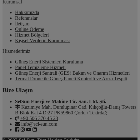
Kurumsal
Hakkımızda
Referanslar
İletişim
Online Ödeme
Hizmet Bölgeleri
Kişisel Verilerin Korunması
Hizmetlerimiz
Güneş Enerji Sistemleri Kurulumu
Panel Temizleme Hizmeti
Güneş Enerji Santrali (GES) Bakım ve Onarım Hizmetleri
Termal Drone ile Güneş Paneli Kontrolü ve Arıza Tespiti
Bize Ulaşın
SelSun Enerji ve Makine Tic. San. Ltd. Şti.
Kazımiye Mah. Dumlupınar Cad. Kılıçoğlu-Danış Towers
B Blok Kat 4 D:27 PK59860 Çorlu / Tekirdağ
+90 506 370 45 23
info@sel-sun.com