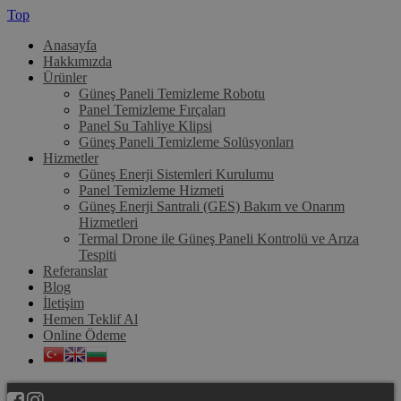
Top
Anasayfa
Hakkımızda
Ürünler
Güneş Paneli Temizleme Robotu
Panel Temizleme Fırçaları
Panel Su Tahliye Klipsi
Güneş Paneli Temizleme Solüsyonları
Hizmetler
Güneş Enerji Sistemleri Kurulumu
Panel Temizleme Hizmeti
Güneş Enerji Santrali (GES) Bakım ve Onarım
Hizmetleri
Termal Drone ile Güneş Paneli Kontrolü ve Arıza
Tespiti
Referanslar
Blog
İletişim
Hemen Teklif Al
Online Ödeme