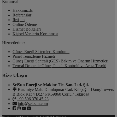
Kurumsal
Hakkımızda
Referanslar
İletişim
Online Ödeme
Hizmet Bölgeleri
Kişisel Verilerin Korunması
Hizmetlerimiz
Güneş Enerji Sistemleri Kurulumu
Panel Temizleme Hizmeti
Güneş Enerji Santrali (GES) Bakım ve Onarım Hizmetleri
Termal Drone ile Güneş Paneli Kontrolü ve Arıza Tespiti
Bize Ulaşın
SelSun Enerji ve Makine Tic. San. Ltd. Şti.
Kazımiye Mah. Dumlupınar Cad. Kılıçoğlu-Danış Towers
B Blok Kat 4 D:27 PK59860 Çorlu / Tekirdağ
+90 506 370 45 23
info@sel-sun.com