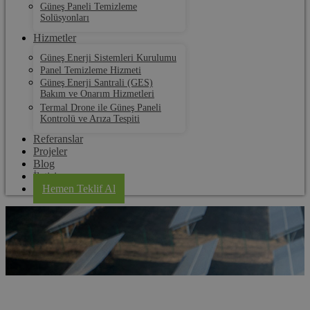
Güneş Paneli Temizleme
Solüsyonları
Hizmetler
Güneş Enerji Sistemleri Kurulumu
Panel Temizleme Hizmeti
Güneş Enerji Santrali (GES)
Bakım ve Onarım Hizmetleri
Termal Drone ile Güneş Paneli
Kontrolü ve Arıza Tespiti
Referanslar
Projeler
Blog
İletişim
Hemen Teklif Al
İstanbul Güneş Paneli Temizleme Robotu