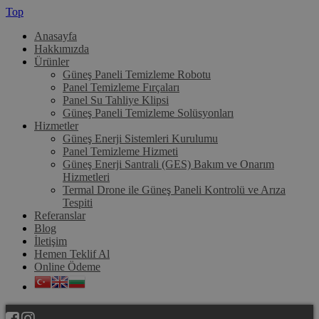
Top
Anasayfa
Hakkımızda
Ürünler
Güneş Paneli Temizleme Robotu
Panel Temizleme Fırçaları
Panel Su Tahliye Klipsi
Güneş Paneli Temizleme Solüsyonları
Hizmetler
Güneş Enerji Sistemleri Kurulumu
Panel Temizleme Hizmeti
Güneş Enerji Santrali (GES) Bakım ve Onarım
Hizmetleri
Termal Drone ile Güneş Paneli Kontrolü ve Arıza
Tespiti
Referanslar
Blog
İletişim
Hemen Teklif Al
Online Ödeme