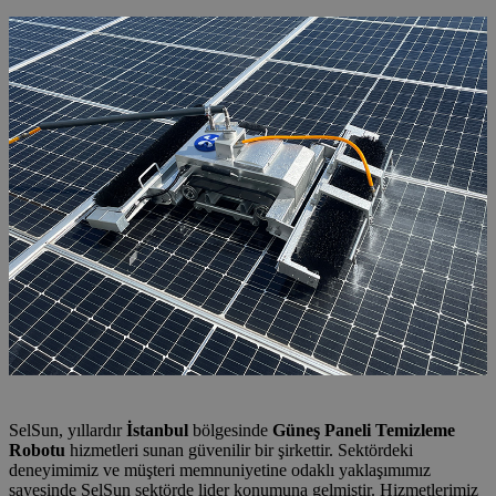
SelSun, yıllardır
İstanbul
bölgesinde
Güneş Paneli Temizleme
Robotu
hizmetleri sunan güvenilir bir şirkettir. Sektördeki
deneyimimiz ve müşteri memnuniyetine odaklı yaklaşımımız
sayesinde SelSun sektörde lider konumuna gelmiştir. Hizmetlerimiz