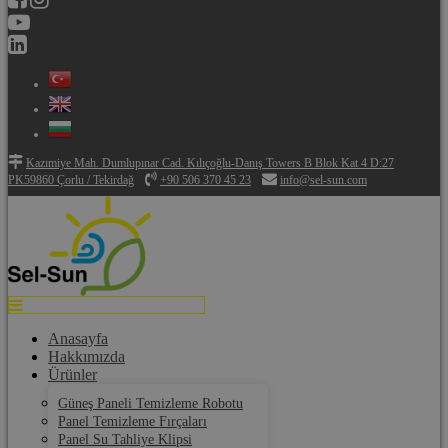
Kazımiye Mah. Dumlupınar Cad. Kılıçoğlu-Danış Towers B Blok Kat 4 D:27
PK59860 Çorlu / Tekirdağ
+90 506 370 45 23
info@sel-sun.com
Anasayfa
Hakkımızda
Ürünler
Güneş Paneli Temizleme Robotu
Panel Temizleme Fırçaları
Panel Su Tahliye Klipsi