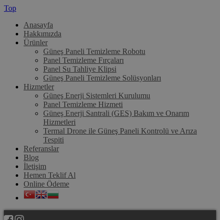
Top
Anasayfa
Hakkımızda
Ürünler
Güneş Paneli Temizleme Robotu
Panel Temizleme Fırçaları
Panel Su Tahliye Klipsi
Güneş Paneli Temizleme Solüsyonları
Hizmetler
Güneş Enerji Sistemleri Kurulumu
Panel Temizleme Hizmeti
Güneş Enerji Santrali (GES) Bakım ve Onarım
Hizmetleri
Termal Drone ile Güneş Paneli Kontrolü ve Arıza
Tespiti
Referanslar
Blog
İletişim
Hemen Teklif Al
Online Ödeme