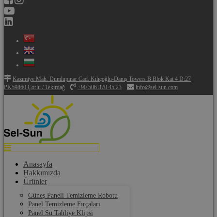
Kazımiye Mah. Dumlupınar Cad. Kılıçoğlu-Danış Towers B Blok Kat 4 D:27
PK59860 Çorlu / Tekirdağ
+90 506 370 45 23
info@sel-sun.com
Anasayfa
Hakkımızda
Ürünler
Güneş Paneli Temizleme Robotu
Panel Temizleme Fırçaları
Panel Su Tahliye Klipsi