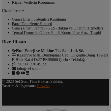
Kişisel Verilerin Korunması
Hizmetlerimiz
Güneş Enerji Sistemleri Kurulumu
Panel Temizleme Hizmeti
Güneş Enerji Santrali (GES) Bakım ve Onarım Hizmetleri
Termal Drone ile Güneş Paneli Kontrolü ve Arıza Tespiti
Bize Ulaşın
SelSun Enerji ve Makine Tic. San. Ltd. Şti.
Kazımiye Mah. Dumlupınar Cad. Kılıçoğlu-Danış Towers
B Blok Kat 4 D:27 PK59860 Çorlu / Tekirdağ
+90 506 370 45 23
info@sel-sun.com
© 2023 Sel-Sun. Tüm Hakları Saklıdır.
Tasarım & Uygulama
Heweso